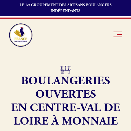
LE 1er GROUPEMENT DES ARTISANS BOULANGERS
INDÉPENDANTS
BOULANGERIES
Je suis
Offres
Je suis
boulanger
d’emploi
fournisseur
OUVERTES
Je découvre
Fonds de
France
commerce
EN CENTRE-VAL DE
Boulangerie
LOIRE À MONNAIE
Pourquoi
adhérer à
Actualités
France