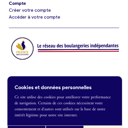
Compte
Créer votre compte
Je suis fournisseur
Accéder à votre compte
Actualités
Je crée mon compte
Connexion
Contact
Cookies et données personnelles
Je souhaite être recontacté
Ce site utilise des cookies pour améliorer votre performance
de navigation. Certains de ces cookies nécessitent votre
France Boulangerie
consentement et d’autres sont utilisés sur la base de notre
1 rue Alexandre Fleming
intérêt légitime pour notre site internet.
49100 Angers
Mentions légales
09 86 23 49 09
Politique de confidentialité