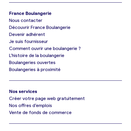
Je trouve ma boulangerie
France Boulangerie
Nous contacter
Je suis boulanger
Découvrir France Boulangerie
Devenir adhérent
Je découvre France Boulangerie
Je suis fournisseur
Comment ouvrir une boulangerie ?
L’histoire de la boulangerie
Mes tarifs
Boulangeries ouvertes
Boulangeries à proximité
Mon comparatif gratuit
Nos services
Je référence ma boulangerie (gratuit)
Créer votre page web gratuitement
Nos offres d’emplois
Vente de fonds de commerce
Offres d’emploi
Offres de fonds de commerce