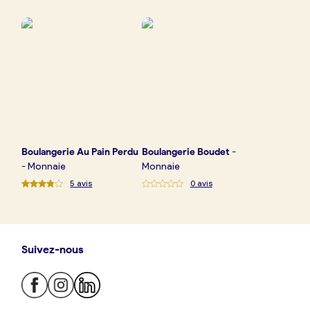
Boulangerie
Je référence
ma
boulangerie
Boulangerie
Au Pain Perdu
Boulangerie
Boudet
-
Je crée mon compte
Connexion
-
Monnaie
Monnaie
5
avis
0
avis
Suivez-nous