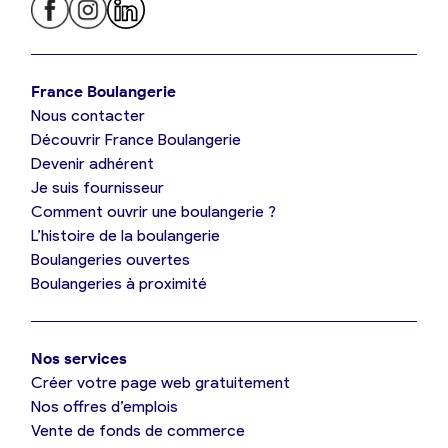
Je trouve ma boulangerie
France Boulangerie
Nous contacter
Je suis boulanger
Découvrir France Boulangerie
Devenir adhérent
Je découvre France Boulangerie
Je suis fournisseur
Comment ouvrir une boulangerie ?
L’histoire de la boulangerie
Mes tarifs
Boulangeries ouvertes
Boulangeries à proximité
Mon comparatif gratuit
Nos services
Je référence ma boulangerie (gratuit)
Créer votre page web gratuitement
Nos offres d’emplois
Vente de fonds de commerce
Offres d’emploi