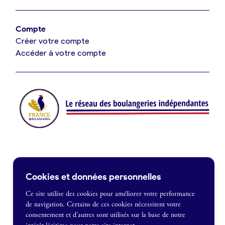
Offres de fonds de commerce
Compte
Créer votre compte
Je suis fournisseur
Accéder à votre compte
Actualités
Je crée mon compte
Connexion
Contact
Cookies et données personnelles
Je souhaite être recontacté
Ce site utilise des cookies pour améliorer votre performance
de navigation. Certains de ces cookies nécessitent votre
France Boulangerie
consentement et d’autres sont utilisés sur la base de notre
1 rue Alexandre Fleming