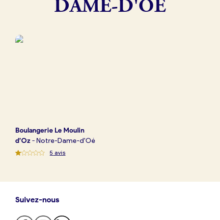
DAME-D'OÉ
Boulangerie
Je référence
ma
boulangerie
Je crée mon compte
Connexion
Boulangerie
Le Moulin
d’Oz
-
Notre-Dame-d'Oé
5
avis
Suivez-nous