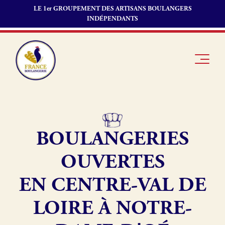
LE 1er GROUPEMENT DES ARTISANS BOULANGERS
INDÉPENDANTS
BOULANGERIES
Je suis
Offres
Je suis
boulanger
d’emploi
fournisseur
OUVERTES
Je découvre
Fonds de
France
commerce
EN CENTRE-VAL DE
Boulangerie
LOIRE À NOTRE-
Pourquoi
adhérer à
Actualités
France