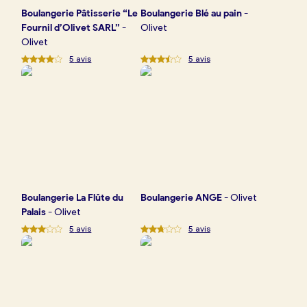
Boulangerie
Pâtisserie “Le
Boulangerie
Blé au pain
-
Fournil d’Olivet SARL”
-
Olivet
Olivet
5
avis
5
avis
Boulangerie
La Flûte du
Boulangerie
ANGE
-
Olivet
Palais
-
Olivet
5
avis
5
avis