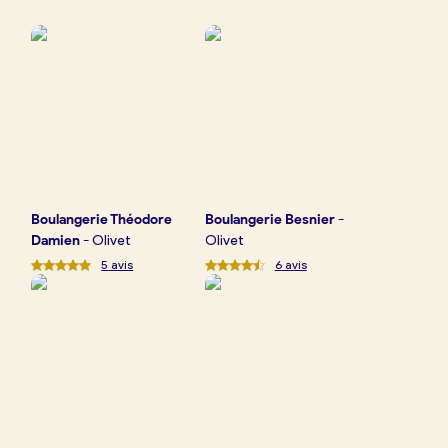
Boulangerie
Je référence
ma
boulangerie
Boulangerie
Théodore
Boulangerie
Besnier
-
Je crée mon compte
Connexion
Damien
-
Olivet
Olivet
5
avis
6
avis