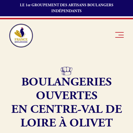
LE 1er GROUPEMENT DES ARTISANS BOULANGERS
INDÉPENDANTS
BOULANGERIES
Je suis
Offres
Je suis
boulanger
d’emploi
fournisseur
OUVERTES
Je découvre
Fonds de
France
commerce
EN CENTRE-VAL DE
Boulangerie
LOIRE À OLIVET
Pourquoi
adhérer à
Actualités
France