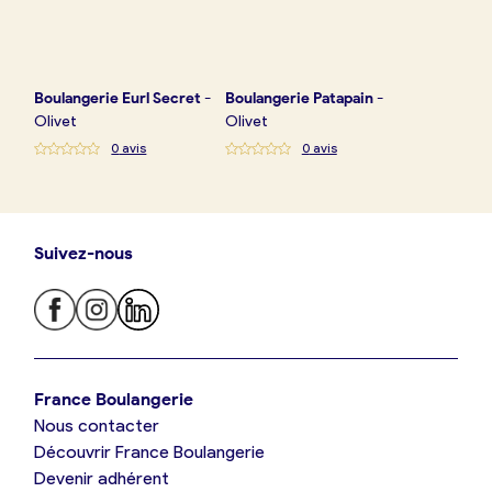
Boulangerie
Eurl Secret
-
Boulangerie
Patapain
-
Olivet
Olivet
0
avis
0
avis
Suivez-nous
Je trouve ma boulangerie
France Boulangerie
Nous contacter
Je suis boulanger
Découvrir France Boulangerie
Devenir adhérent
Je découvre France Boulangerie