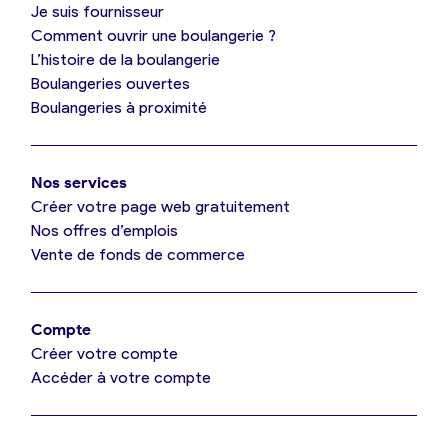
Je suis fournisseur
Comment ouvrir une boulangerie ?
L’histoire de la boulangerie
Mes tarifs
Boulangeries ouvertes
Boulangeries à proximité
Mon comparatif gratuit
Nos services
Je référence ma boulangerie (gratuit)
Créer votre page web gratuitement
Nos offres d’emplois
Vente de fonds de commerce
Offres d’emploi
Offres de fonds de commerce
Compte
Créer votre compte
Je suis fournisseur
Accéder à votre compte
Actualités