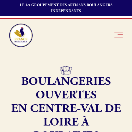
LE 1er GROUPEMENT DES ARTISANS BOULANGERS
INDÉPENDANTS
BOULANGERIES
Je suis
Offres
Je suis
boulanger
d’emploi
fournisseur
OUVERTES
Je découvre
Fonds de
France
commerce
EN CENTRE-VAL DE
Boulangerie
LOIRE À
Pourquoi
adhérer à
Actualités
France