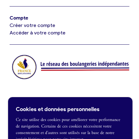
Offres de fonds de commerce
Compte
Créer votre compte
Je suis fournisseur
Accéder à votre compte
Actualités
Je crée mon compte
Connexion
Contact
Cookies et données personnelles
Je souhaite être recontacté
Ce site utilise des cookies pour améliorer votre performance
de navigation. Certains de ces cookies nécessitent votre
France Boulangerie
consentement et d’autres sont utilisés sur la base de notre
1 rue Alexandre Fleming