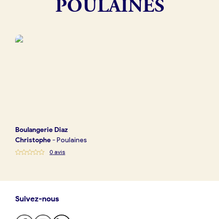
POULAINES
Boulangerie
Je référence
ma
boulangerie
Je crée mon compte
Connexion
Boulangerie
Diaz
Christophe
-
Poulaines
0
avis
Suivez-nous