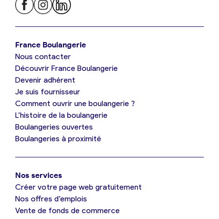
Je trouve ma boulangerie
France Boulangerie
Nous contacter
Je suis boulanger
Découvrir France Boulangerie
Devenir adhérent
Je découvre France Boulangerie
Je suis fournisseur
Comment ouvrir une boulangerie ?
L’histoire de la boulangerie
Mes tarifs
Boulangeries ouvertes
Boulangeries à proximité
Mon comparatif gratuit
Nos services
Je référence ma boulangerie (gratuit)
Créer votre page web gratuitement
Nos offres d’emplois
Vente de fonds de commerce
Offres d’emploi