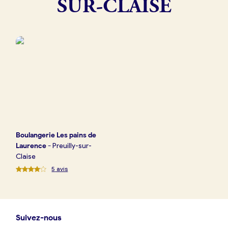
SUR-CLAISE
Boulangerie
Je référence
ma
boulangerie
Je crée mon compte
Connexion
Boulangerie
Les pains de
Laurence
-
Preuilly-sur-
Claise
5
avis
Suivez-nous