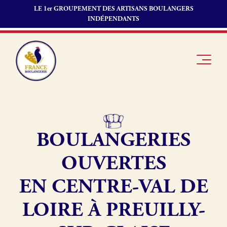
LE 1er GROUPEMENT DES ARTISANS BOULANGERS
INDÉPENDANTS
BOULANGERIES
Je suis
Offres
Je suis
boulanger
d’emploi
fournisseur
OUVERTES
Je découvre
Fonds de
France
commerce
EN CENTRE-VAL DE
Boulangerie
LOIRE À PREUILLY-
Pourquoi
adhérer à
Actualités
France