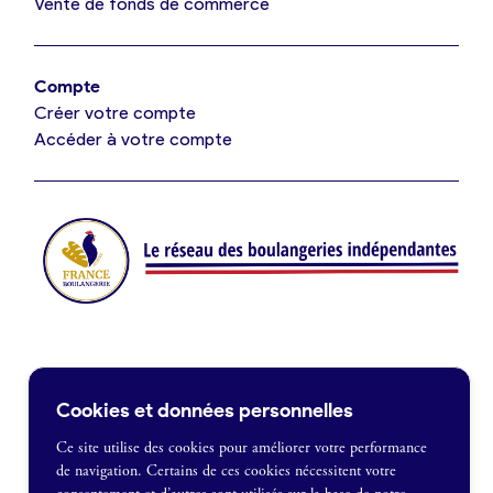
Vente de fonds de commerce
Offres d’emploi
Offres de fonds de commerce
Compte
Créer votre compte
Je suis fournisseur
Accéder à votre compte
Actualités
Je crée mon compte
Connexion
Contact
Cookies et données personnelles
Je souhaite être recontacté
Ce site utilise des cookies pour améliorer votre performance
de navigation. Certains de ces cookies nécessitent votre
France Boulangerie