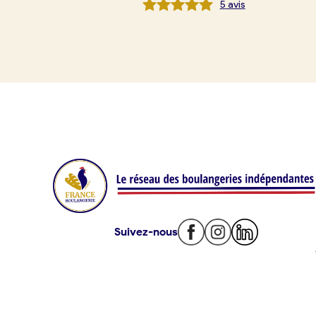
5
avis
Je référence ma boulangerie (gra
Offres d’emploi
Offres de fonds de commerce
Je suis fournisseur
Actualités
Suivez-nous
Je crée mon compte
Connexion