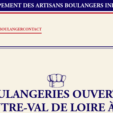
UPEMENT DES ARTISANS BOULANGERS I
S BOULANGER
CONTACT
Offres d’emploi
erie
Fonds de commerce
ULANGERIES OUVER
oulangerie
Actualités
TRE-VAL DE LOIRE À