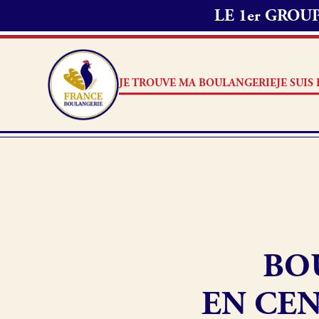
LE 1er GRO
JE TROUVE MA BOULANGERIE
JE SUI
Je suis boulanger
Je découvre France Boulang
BO
Pourquoi adhérer à France B
Je référence ma boulangerie
EN CEN