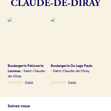
CLAUDE-DE-DIRAY
Boulangerie
Je référence
ma
boulangerie
Je crée mon compte
Connexion
Boulangerie
Patisserie
Boulangerie
Do Lago Paulo
Lasneau
-
Saint-Claude-
-
Saint-Claude-de-Diray
de-Diray
0
avis
0
avis
Suivez-nous