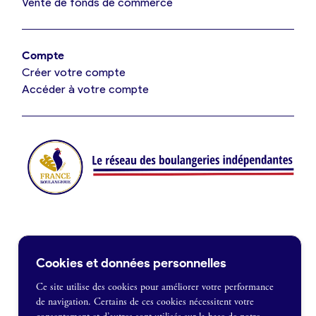
Vente de fonds de commerce
Offres d’emploi
Offres de fonds de commerce
Compte
Créer votre compte
Je suis fournisseur
Accéder à votre compte
Actualités
Je crée mon compte
Connexion
Contact
Cookies et données personnelles
Je souhaite être recontacté
Ce site utilise des cookies pour améliorer votre performance
de navigation. Certains de ces cookies nécessitent votre
France Boulangerie