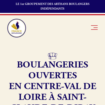
LE 1er GROUPEMENT DES ARTISANS BOULANGERS
INDÉPENDANTS
BOULANGERIES
Je suis
Offres
Je suis
boulanger
d’emploi
fournisseur
OUVERTES
Je découvre
Fonds de
France
commerce
EN CENTRE-VAL DE
Boulangerie
LOIRE À SAINT-
Pourquoi
adhérer à
Actualités
France