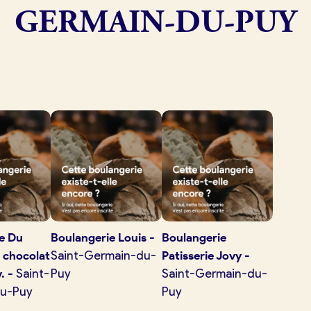
GERMAIN-DU-PUY
exion
ie
Du
Boulangerie
Louis
-
Boulangerie
 chocolat
Saint-Germain-du-
Patisserie Jovy
-
.
-
Saint-
Puy
Saint-Germain-du-
u-Puy
Puy