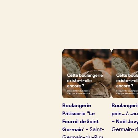
Je crée mon compte
Conn
Je trouve ma boulangerie
Je suis boulanger
Je découvre France Boulangerie
Boulangerie
Boulanger
Pâtisserie “Le
pain…/…au
Mes tarifs
Fournil de Saint
– Noël Jovy
Germain’
-
Saint-
Germain-d
Germain-du-Puy