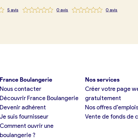
5
avis
0
avis
0
avis
tuit)
France Boulangerie
Nos services
Nous contacter
Créer votre page w
Découvrir France Boulangerie
gratuitement
Devenir adhérent
Nos offres d’emploi
Je suis fournisseur
Vente de fonds de
Comment ouvrir une
boulangerie ?