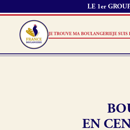
LE 1er GRO
JE TROUVE MA BOULANGERIE
JE SUI
Je suis boulanger
Je découvre France Boulang
BO
Pourquoi adhérer à France B
Je référence ma boulangerie
EN CEN