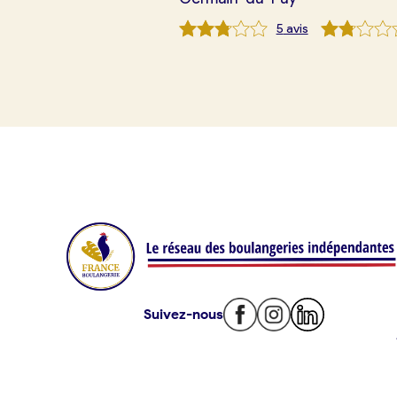
Mon comparatif gratuit
5
avis
Je référence ma boulangerie (gra
Offres d’emploi
Offres de fonds de commerce
Je suis fournisseur
Actualités
Suivez-nous
Je crée mon compte