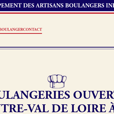
UPEMENT DES ARTISANS BOULANGERS I
S BOULANGER
CONTACT
Offres d’emploi
erie
Fonds de commerce
ULANGERIES OUVER
oulangerie
Actualités
TRE-VAL DE LOIRE À