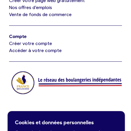
Créer votre page web gratuitement
Nos offres d’emplois
Vente de fonds de commerce
Offres d’emploi
Offres de fonds de commerce
Compte
Créer votre compte
Je suis fournisseur
Accéder à votre compte
Actualités
Je crée mon compte
Connexion
Contact
Cookies et données personnelles