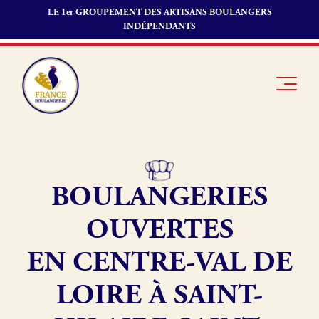
LE 1er GROUPEMENT DES ARTISANS BOULANGERS
INDÉPENDANTS
BOULANGERIES
Je suis
Offres
Je suis
boulanger
d’emploi
fournisseur
OUVERTES
Je découvre
Fonds de
France
commerce
EN CENTRE-VAL DE
Boulangerie
LOIRE À SAINT-
Pourquoi
adhérer à
Actualités
France