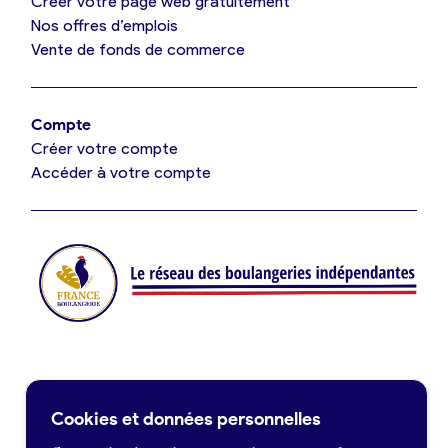
Créer votre page web gratuitement
Nos offres d’emplois
Vente de fonds de commerce
Offres d’emploi
Offres de fonds de commerce
Compte
Créer votre compte
Je suis fournisseur
Accéder à votre compte
Actualités
Je crée mon compte
Connexion
Contact
Cookies et données personnelles