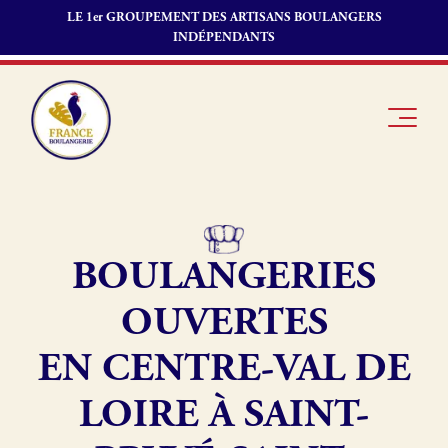
LE 1er GROUPEMENT DES ARTISANS BOULANGERS
INDÉPENDANTS
BOULANGERIES
Je suis
Offres
Je suis
boulanger
d’emploi
fournisseur
OUVERTES
Je découvre
Fonds de
France
commerce
EN CENTRE-VAL DE
Boulangerie
LOIRE À SAINT-
Pourquoi
adhérer à
Actualités
France