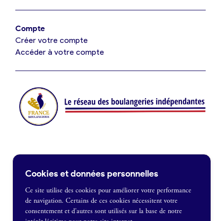
Offres de fonds de commerce
Compte
Créer votre compte
Je suis fournisseur
Accéder à votre compte
Actualités
Je crée mon compte
Connexion
Contact
Cookies et données personnelles
Je souhaite être recontacté
Ce site utilise des cookies pour améliorer votre performance
de navigation. Certains de ces cookies nécessitent votre
France Boulangerie
consentement et d’autres sont utilisés sur la base de notre
1 rue Alexandre Fleming