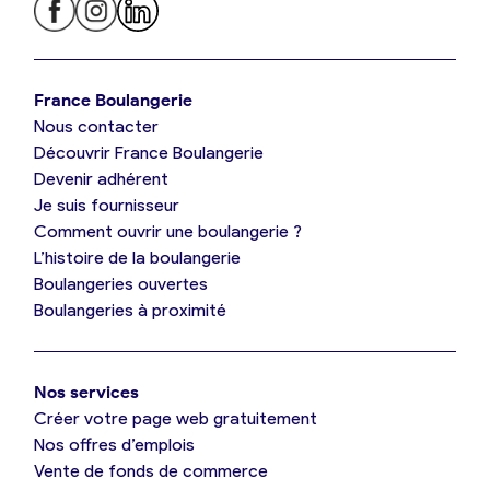
Je trouve ma boulangerie
France Boulangerie
Nous contacter
Je suis boulanger
Découvrir France Boulangerie
Devenir adhérent
Je découvre France Boulangerie
Je suis fournisseur
Comment ouvrir une boulangerie ?
L’histoire de la boulangerie
Mes tarifs
Boulangeries ouvertes
Boulangeries à proximité
Mon comparatif gratuit
Nos services
Je référence ma boulangerie (gratuit)
Créer votre page web gratuitement
Nos offres d’emplois
Vente de fonds de commerce
Offres d’emploi