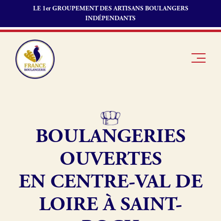
LE 1er GROUPEMENT DES ARTISANS BOULANGERS
INDÉPENDANTS
BOULANGERIES
Je suis
Offres
Je suis
boulanger
d’emploi
fournisseur
OUVERTES
Je découvre
Fonds de
France
commerce
EN CENTRE-VAL DE
Boulangerie
LOIRE À SAINT-
Pourquoi
adhérer à
Actualités
France