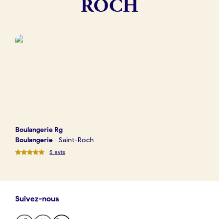
ROCH
Boulangerie
Je référence
ma
boulangerie
Je crée mon compte
Connexion
Boulangerie
Rg
Boulangerie
-
Saint-Roch
5
avis
Suivez-nous