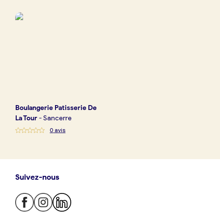
Boulangerie
Je référence
ma
boulangerie
Boulangerie
Patisserie De
Je crée mon compte
Connexion
La Tour
-
Sancerre
0
avis
Suivez-nous