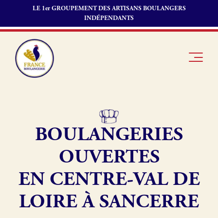
LE 1er GROUPEMENT DES ARTISANS BOULANGERS
INDÉPENDANTS
BOULANGERIES
Je suis
Offres
Je suis
boulanger
d’emploi
fournisseur
OUVERTES
Je découvre
Fonds de
France
commerce
EN CENTRE-VAL DE
Boulangerie
LOIRE À SANCERRE
Pourquoi
adhérer à
Actualités
France