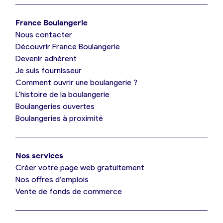
Je trouve ma boulangerie
France Boulangerie
Nous contacter
Je suis boulanger
Découvrir France Boulangerie
Devenir adhérent
Je découvre France Boulangerie
Je suis fournisseur
Comment ouvrir une boulangerie ?
L’histoire de la boulangerie
Mes tarifs
Boulangeries ouvertes
Boulangeries à proximité
Mon comparatif gratuit
Nos services
Je référence ma boulangerie (gratuit)
Créer votre page web gratuitement
Nos offres d’emplois
Vente de fonds de commerce
Offres d’emploi
Offres de fonds de commerce