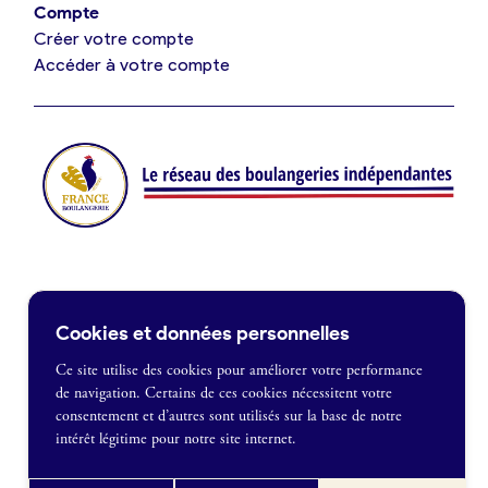
Compte
Créer votre compte
Je suis fournisseur
Accéder à votre compte
Actualités
Je crée mon compte
Connexion
Contact
Cookies et données personnelles
Je souhaite être recontacté
Ce site utilise des cookies pour améliorer votre performance
de navigation. Certains de ces cookies nécessitent votre
France Boulangerie
consentement et d’autres sont utilisés sur la base de notre
1 rue Alexandre Fleming
intérêt légitime pour notre site internet.
49100 Angers
Mentions légales
09 86 23 49 09
Politique de confidentialité