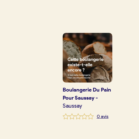
Je trouve ma boulangerie
Je crée mon compte
Conn
Je suis boulanger
Je découvre France Boulangerie
Mes tarifs
Boulangerie
Du Pain
Pour Saussay
-
Saussay
Mon comparatif gratuit
0
avis
Je référence ma boulangerie (gra