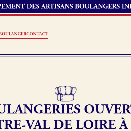
UPEMENT DES ARTISANS BOULANGERS I
S BOULANGER
CONTACT
Offres d’emploi
erie
Fonds de commerce
ULANGERIES OUVER
oulangerie
Actualités
RE-VAL DE LOIRE À