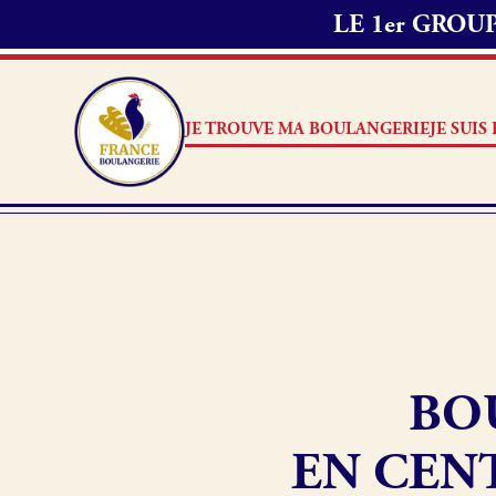
LE 1er GRO
JE TROUVE MA BOULANGERIE
JE SUI
Je suis boulanger
Je découvre France Boulang
BO
Pourquoi adhérer à France B
Je référence ma boulangerie
EN CENT