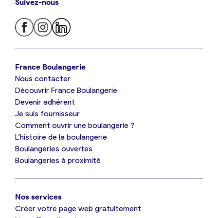
Suivez-nous
Je trouve ma boulangerie
France Boulangerie
Nous contacter
Je suis boulanger
Découvrir France Boulangerie
Devenir adhérent
Je découvre France Boulangerie
Je suis fournisseur
Comment ouvrir une boulangerie ?
L’histoire de la boulangerie
Mes tarifs
Boulangeries ouvertes
Boulangeries à proximité
Mon comparatif gratuit
Nos services
Je référence ma boulangerie (gratuit)
Créer votre page web gratuitement