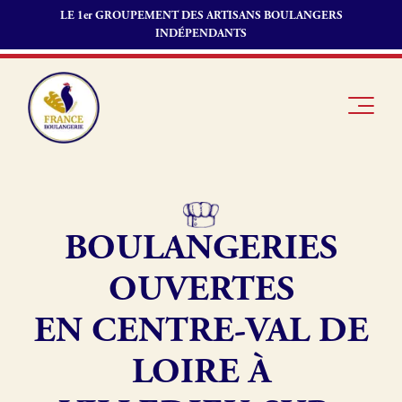
LE 1er GROUPEMENT DES ARTISANS BOULANGERS
INDÉPENDANTS
BOULANGERIES
Je suis
Offres
Je suis
boulanger
d’emploi
fournisseur
OUVERTES
Je découvre
Fonds de
France
commerce
EN CENTRE-VAL DE
Boulangerie
LOIRE À
Pourquoi
adhérer à
Actualités
France