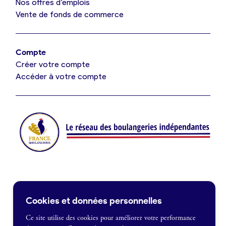
Nos offres d’emplois
Vente de fonds de commerce
Offres d’emploi
Offres de fonds de commerce
Compte
Créer votre compte
Je suis fournisseur
Accéder à votre compte
Actualités
Je crée mon compte
Connexion
Contact
Cookies et données personnelles
Je souhaite être recontacté
Ce site utilise des cookies pour améliorer votre performance