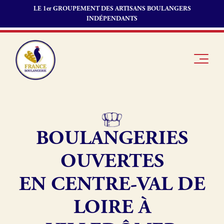
LE 1er GROUPEMENT DES ARTISANS BOULANGERS
INDÉPENDANTS
BOULANGERIES
Je suis
Offres
Je suis
boulanger
d’emploi
fournisseur
OUVERTES
Je découvre
Fonds de
France
commerce
EN CENTRE-VAL DE
Boulangerie
LOIRE À
Pourquoi
adhérer à
Actualités
France