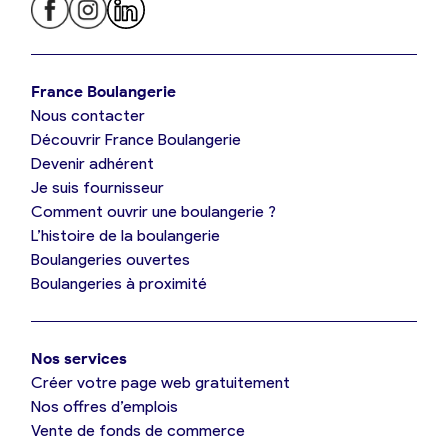
Je trouve ma boulangerie
France Boulangerie
Nous contacter
Je suis boulanger
Découvrir France Boulangerie
Devenir adhérent
Je découvre France Boulangerie
Je suis fournisseur
Comment ouvrir une boulangerie ?
L’histoire de la boulangerie
Mes tarifs
Boulangeries ouvertes
Boulangeries à proximité
Mon comparatif gratuit
Nos services
Je référence ma boulangerie (gratuit)
Créer votre page web gratuitement
Nos offres d’emplois
Vente de fonds de commerce
Offres d’emploi