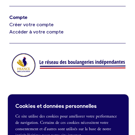
Offres de fonds de commerce
Compte
Créer votre compte
Je suis fournisseur
Accéder à votre compte
Actualités
Je crée mon compte
Connexion
Contact
Cookies et données personnelles
Je souhaite être recontacté
Ce site utilise des cookies pour améliorer votre performance
de navigation. Certains de ces cookies nécessitent votre
France Boulangerie
consentement et d’autres sont utilisés sur la base de notre
1 rue Alexandre Fleming