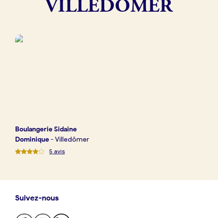
VILLEDÔMER
Boulangerie
Je référence
ma
boulangerie
Je crée mon compte
Connexion
Boulangerie
Sidaine
Dominique
-
Villedômer
5
avis
Suivez-nous