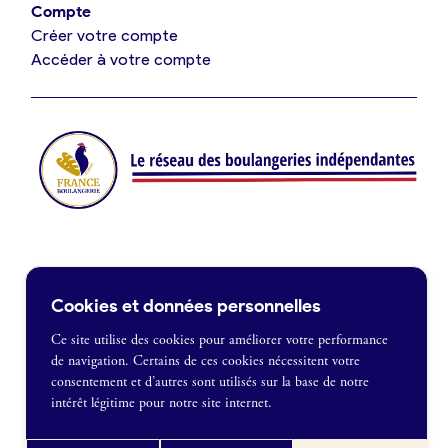
Compte
Créer votre compte
Je suis fournisseur
Accéder à votre compte
Actualités
Je crée mon compte
Connexion
Contact
Cookies et données personnelles
Je souhaite être recontacté
Ce site utilise des cookies pour améliorer votre performance
de navigation. Certains de ces cookies nécessitent votre
France Boulangerie
consentement et d’autres sont utilisés sur la base de notre
1 rue Alexandre Fleming
intérêt légitime pour notre site internet.
49100 Angers
Mentions légales
09 86 23 49 09
Politique de confidentialité