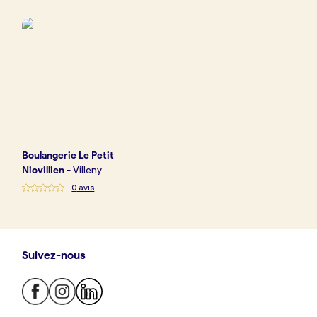
Boulangerie
Je référence
ma
boulangerie
Boulangerie
Le Petit
Je crée mon compte
Connexion
Niovillien
-
Villeny
0
avis
Suivez-nous