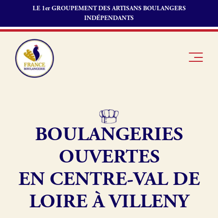
LE 1er GROUPEMENT DES ARTISANS BOULANGERS
INDÉPENDANTS
BOULANGERIES
Je suis
Offres
Je suis
boulanger
d’emploi
fournisseur
OUVERTES
Je découvre
Fonds de
France
commerce
EN CENTRE-VAL DE
Boulangerie
LOIRE À VILLENY
Pourquoi
adhérer à
Actualités
France