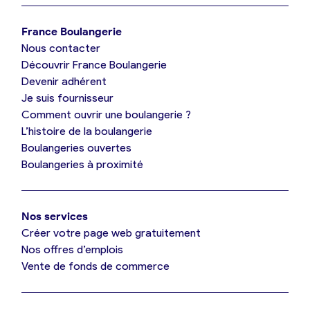
Je trouve ma boulangerie
France Boulangerie
Nous contacter
Je suis boulanger
Découvrir France Boulangerie
Devenir adhérent
Je découvre France Boulangerie
Je suis fournisseur
Comment ouvrir une boulangerie ?
L’histoire de la boulangerie
Mes tarifs
Boulangeries ouvertes
Boulangeries à proximité
Mon comparatif gratuit
Nos services
Je référence ma boulangerie (gratuit)
Créer votre page web gratuitement
Nos offres d’emplois
Vente de fonds de commerce
Offres d’emploi
Offres de fonds de commerce