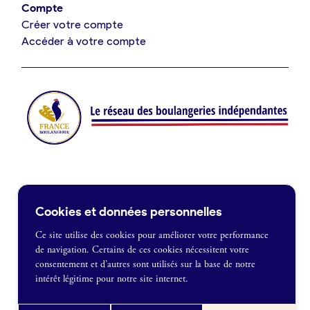
Compte
Créer votre compte
Je suis fournisseur
Accéder à votre compte
Actualités
Je crée mon compte
Connexion
Contact
Cookies et données personnelles
Je souhaite être recontacté
Ce site utilise des cookies pour améliorer votre performance
de navigation. Certains de ces cookies nécessitent votre
France Boulangerie
consentement et d’autres sont utilisés sur la base de notre
1 rue Alexandre Fleming
intérêt légitime pour notre site internet.
49100 Angers
Mentions légales
09 86 23 49 09
Politique de confidentialité