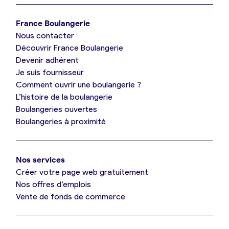
Je trouve ma boulangerie
France Boulangerie
Nous contacter
Je suis boulanger
Découvrir France Boulangerie
Devenir adhérent
Je découvre France Boulangerie
Je suis fournisseur
Comment ouvrir une boulangerie ?
L’histoire de la boulangerie
Mes tarifs
Boulangeries ouvertes
Boulangeries à proximité
Mon comparatif gratuit
Nos services
Je référence ma boulangerie (gratuit)
Créer votre page web gratuitement
Nos offres d’emplois
Vente de fonds de commerce
Offres d’emploi
Offres de fonds de commerce