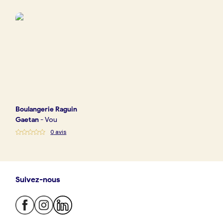
Boulangerie
Je référence
ma
boulangerie
Boulangerie
Raguin
Je crée mon compte
Connexion
Gaetan
-
Vou
0
avis
Suivez-nous