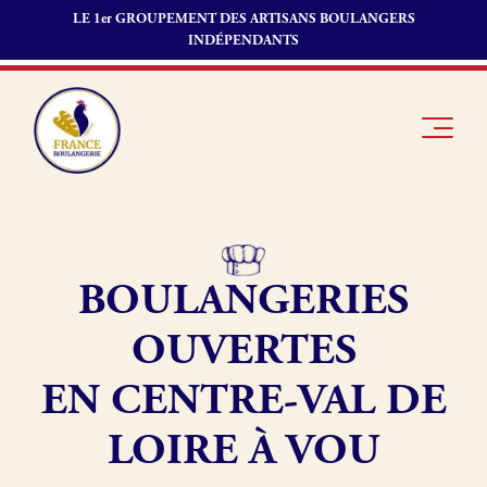
LE 1er GROUPEMENT DES ARTISANS BOULANGERS
INDÉPENDANTS
BOULANGERIES
Je suis
Offres
Je suis
boulanger
d’emploi
fournisseur
OUVERTES
Je découvre
Fonds de
France
commerce
EN CENTRE-VAL DE
Boulangerie
LOIRE À VOU
Pourquoi
adhérer à
Actualités
France