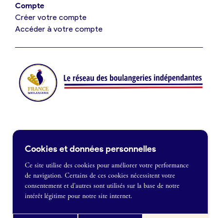
Compte
Créer votre compte
Je suis fournisseur
Accéder à votre compte
Actualités
Je crée mon compte
Connexion
Contact
Cookies et données personnelles
Je souhaite être recontacté
Ce site utilise des cookies pour améliorer votre performance
de navigation. Certains de ces cookies nécessitent votre
France Boulangerie
consentement et d’autres sont utilisés sur la base de notre
1 rue Alexandre Fleming
intérêt légitime pour notre site internet.
49100 Angers
Mentions légales
09 86 23 49 09
Politique de confidentialité