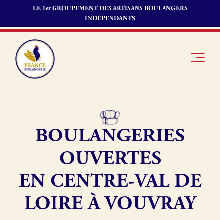
LE 1er GROUPEMENT DES ARTISANS BOULANGERS
INDÉPENDANTS
BOULANGERIES
Je suis
Offres
Je suis
boulanger
d’emploi
fournisseur
OUVERTES
Je découvre
Fonds de
France
commerce
EN CENTRE-VAL DE
Boulangerie
LOIRE À VOUVRAY
Pourquoi
adhérer à
Actualités
France