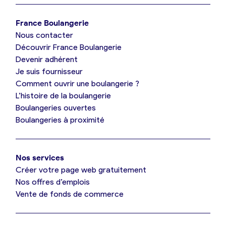
Je trouve ma boulangerie
France Boulangerie
Nous contacter
Je suis boulanger
Découvrir France Boulangerie
Devenir adhérent
Je découvre France Boulangerie
Je suis fournisseur
Comment ouvrir une boulangerie ?
L’histoire de la boulangerie
Mes tarifs
Boulangeries ouvertes
Boulangeries à proximité
Mon comparatif gratuit
Nos services
Je référence ma boulangerie (gratuit)
Créer votre page web gratuitement
Nos offres d’emplois
Vente de fonds de commerce
Offres d’emploi
Offres de fonds de commerce