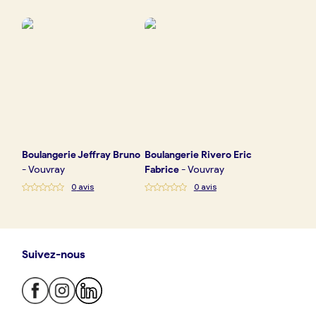
Boulangerie
Je référence
ma
boulangerie
Boulangerie
Jeffray Bruno
Boulangerie
Rivero Eric
Je crée mon compte
Connexion
-
Vouvray
Fabrice
-
Vouvray
0
avis
0
avis
Suivez-nous