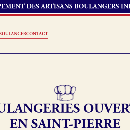
UPEMENT DES ARTISANS BOULANGERS I
S BOULANGER
CONTACT
Offres d’emploi
erie
Fonds de commerce
ULANGERIES OUVER
oulangerie
Actualités
EN SAINT-PIERRE