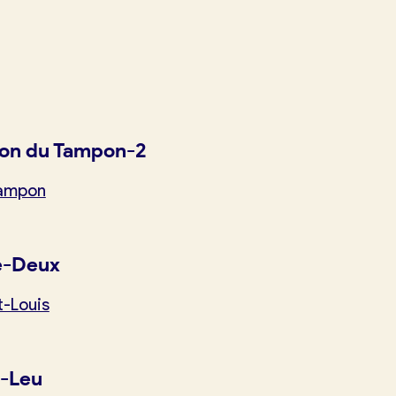
on du Tampon-2
Tampon
e-Deux
t-Louis
t-Leu