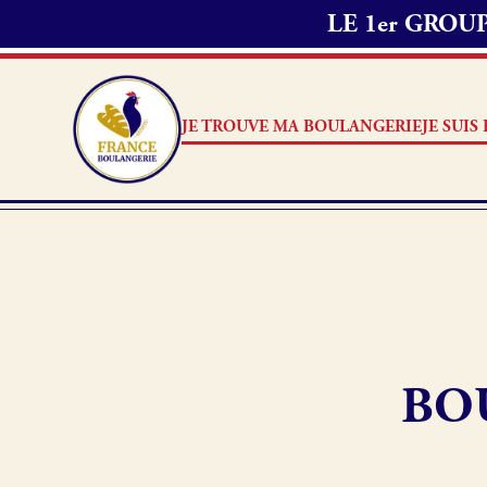
LE 1er GRO
JE TROUVE MA BOULANGERIE
JE SUI
Je suis boulanger
Je découvre France Boulang
BO
Pourquoi adhérer à France B
Je référence ma boulangerie