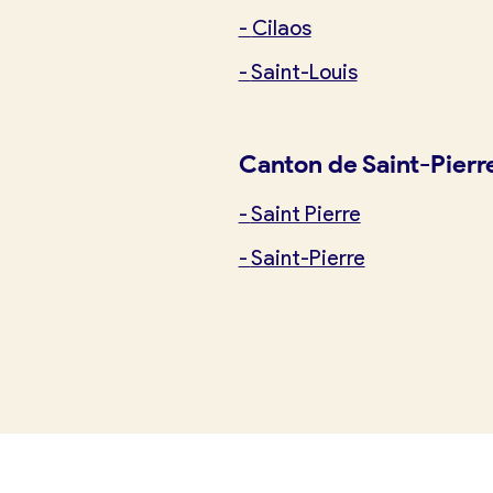
-
Cilaos
-
Saint-Louis
Je suis boulanger
Je découvre France Boulangerie
Canton de Saint-Pierr
Mes tarifs
-
Saint Pierre
-
Saint-Pierre
Mon comparatif gratuit
Je référence ma boulangerie (gra
Offres d’emploi