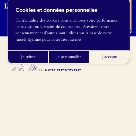
Cookies et données personnelles
Ce site utilise des cookies pour améliorer votre performance
de navigation. Certains de ces cookies nécessitent votre
France Boulangerie
consentement et d’autres sont utilisés sur la base de notre
1 rue Alexandre Fleming
intérêt légitime pour notre site internet.
49100 Angers
09 86 23 49 09
Je refuse
Je personnalise
J'accepte
M’Y RENDRE
100 Av. de l'Eclose, 38750 Huez, France
Obtenir l’itinéraire