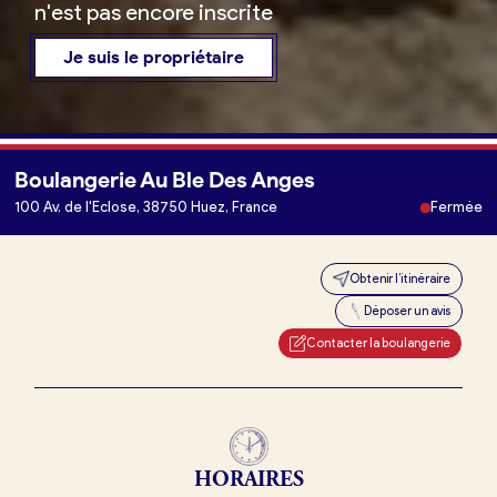
n'est pas encore inscrite
Je suis le propriétaire
Boulangerie Au Ble Des Anges
Je trouve ma boulangerie
100 Av. de l'Eclose, 38750 Huez, France
Fermée
Obtenir l’itinéraire
Je suis boulanger
Déposer un avis
Je découvre France Boulangerie
Contacter la boulangerie
Mes tarifs
HORAIRES
Mon comparatif gratuit