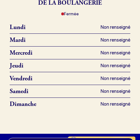
DE LA BOULANGERIE
Fermée
Je référence ma boulangerie (gratuit)
Lundi
Non renseigné
Offres d’emploi
Mardi
Non renseigné
Offres de fonds de commerce
Mercredi
Non renseigné
Jeudi
Non renseigné
Je suis fournisseur
Vendredi
Non renseigné
Samedi
Non renseigné
Actualités
Dimanche
Non renseigné
Je crée mon compte
Connexion