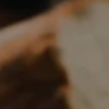
Boulangerie
Je référence
ma
boulangerie
Je crée mon compte
Connexion