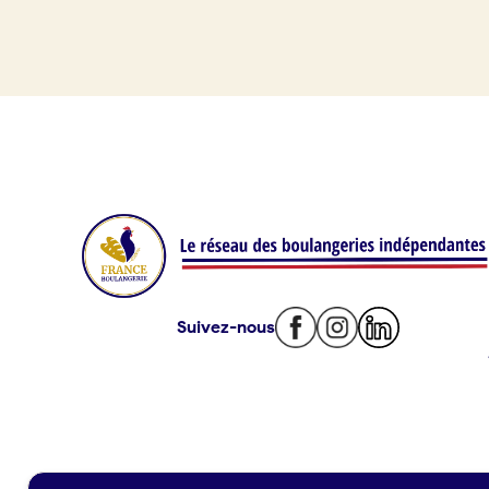
Je référence ma boulangerie (gra
Je crée mon compte
Conn
Offres d’emploi
09 86
Offres de fonds de commerce
Je suis fournisseur
Actualités
Suivez-nous
Je crée mon compte
Connexion