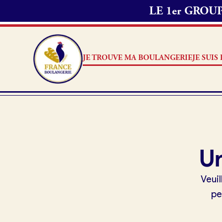
LE 1er GRO
JE TROUVE MA BOULANGERIE
JE SUI
Je trouve ma boulangerie
Je suis boulanger
Je découvre France Boulangerie
Je suis boulanger
Un
Mes tarifs
Je découvre France Boulang
Veuil
Pourquoi adhérer à France B
pe
Mon comparatif gratuit
Je référence ma boulangerie