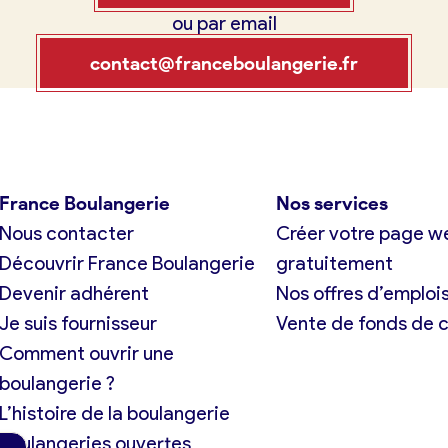
ou par email
tuit)
France Boulangerie
contact@franceboulangerie.fr
exion
 23 49 09
France Boulangerie
Nos services
Nous contacter
Créer votre page w
Oui, appeler
Non, annuler
Découvrir France Boulangerie
gratuitement
Devenir adhérent
Nos offres d’emploi
Je suis fournisseur
Vente de fonds de
Comment ouvrir une
boulangerie ?
L’histoire de la boulangerie
Boulangeries ouvertes