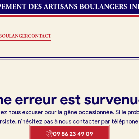
UPEMENT DES ARTISANS BOULANGERS I
S BOULANGER
CONTACT
Offres d’emploi
e erreur est survenu
erie
Fonds de commerce
lez nous excuser pour la gêne occasionnée. Si le pr
oulangerie
rsiste, n'hésitez pas à nous contacter par téléphone
Actualités
09 86 23 49 09