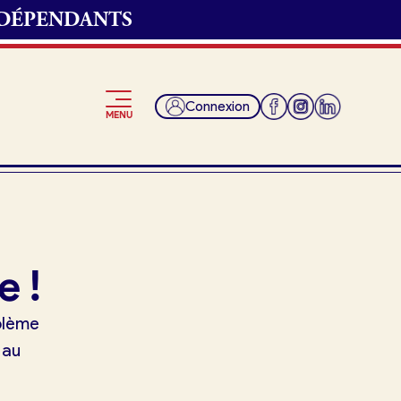
NDÉPENDANTS
Connexion
MENU
Je suis fournisseur
e !
oblème
 au