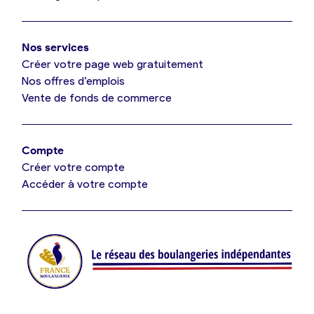
Mon comparatif gratuit
Oui, appeler
Nos services
Je référence ma boulangerie (gratuit)
Non, annuler
Créer votre page web gratuitement
Nos offres d’emplois
Vente de fonds de commerce
Offres d’emploi
Offres de fonds de commerce
Compte
Créer votre compte
Je suis fournisseur
Accéder à votre compte
Actualités
Je crée mon compte
Connexion