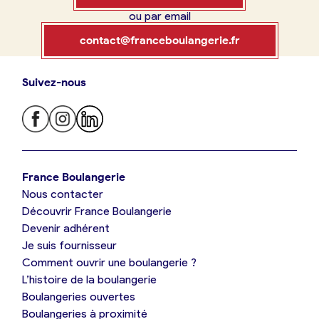
ou par email
Boulangerie
Je référence
contact@franceboulangerie.fr
ma
boulangerie
Suivez-nous
Je trouve ma boulangerie
France Boulangerie
Je crée mon compte
Connexion
France Boulangerie
Nous contacter
Je suis boulanger
Découvrir France Boulangerie
09 86 23 49 09
Devenir adhérent
Je découvre France Boulangerie
Je suis fournisseur
Comment ouvrir une boulangerie ?
L’histoire de la boulangerie
Mes tarifs
Boulangeries ouvertes
Boulangeries à proximité