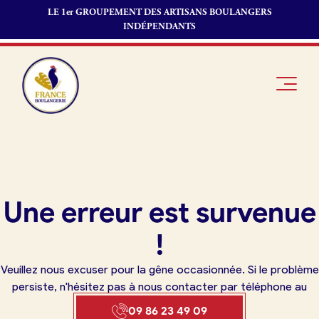
LE 1er GROUPEMENT DES ARTISANS BOULANGERS
INDÉPENDANTS
Je suis
Offres
Je suis
Une erreur est survenue
boulanger
d’emploi
fournisseur
Je découvre
Fonds de
!
France
commerce
Boulangerie
Veuillez nous excuser pour la gêne occasionnée. Si le problème
Pourquoi
persiste, n'hésitez pas à nous contacter par téléphone au
adhérer à
Actualités
09 86 23 49 09
France