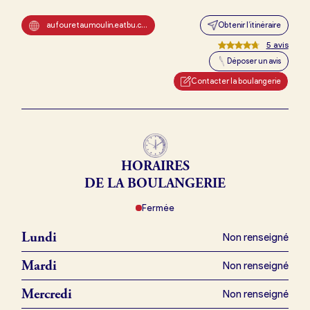
aufouretaumoulin.eatbu.com
Obtenir l’itinéraire
5
avis
Je trouve ma boulangerie
Déposer un avis
Contacter la boulangerie
Je suis boulanger
Je découvre France Boulangerie
HORAIRES
Mes tarifs
DE LA BOULANGERIE
Fermée
Mon comparatif gratuit
Lundi
Non renseigné
Mardi
Je référence ma boulangerie (gratuit)
Non renseigné
Mercredi
Non renseigné