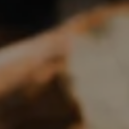
Boulangerie
Je référence
ma
boulangerie
Je crée mon compte
Connexion