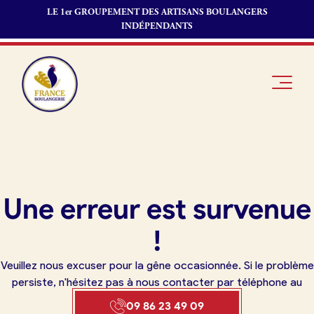
LE 1er GROUPEMENT DES ARTISANS BOULANGERS
INDÉPENDANTS
Je suis
Offres
Je suis
Une erreur est survenue
boulanger
d’emploi
fournisseur
Je découvre
Fonds de
!
France
commerce
Boulangerie
Veuillez nous excuser pour la gêne occasionnée. Si le problème
Pourquoi
persiste, n'hésitez pas à nous contacter par téléphone au
adhérer à
Actualités
09 86 23 49 09
France