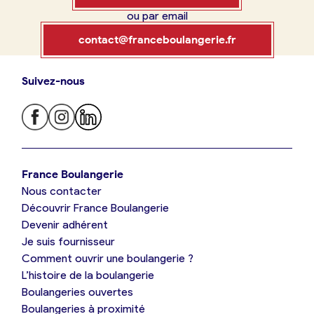
ou par email
Boulangerie
Je référence
contact@franceboulangerie.fr
ma
boulangerie
Suivez-nous
Je trouve ma boulangerie
France Boulangerie
Je crée mon compte
Connexion
France Boulangerie
Nous contacter
Je suis boulanger
Découvrir France Boulangerie
09 86 23 49 09
Devenir adhérent
Je découvre France Boulangerie
Je suis fournisseur
Comment ouvrir une boulangerie ?
L’histoire de la boulangerie
Mes tarifs
Boulangeries ouvertes
Boulangeries à proximité