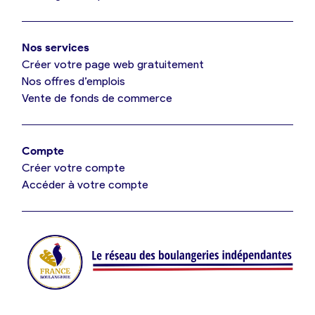
Mon comparatif gratuit
Oui, appeler
Nos services
Je référence ma boulangerie (gratuit)
Non, annuler
Créer votre page web gratuitement
Nos offres d’emplois
Vente de fonds de commerce
Offres d’emploi
Offres de fonds de commerce
Compte
Créer votre compte
Je suis fournisseur
Accéder à votre compte
Actualités
Je crée mon compte
Connexion