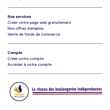
Mon comparatif gratuit
Oui, appeler
Nos services
Je référence ma boulangerie (gratuit)
Non, annuler
Créer votre page web gratuitement
Nos offres d’emplois
Vente de fonds de commerce
Offres d’emploi
Offres de fonds de commerce
Compte
Créer votre compte
Je suis fournisseur
Accéder à votre compte
Actualités
Je crée mon compte
Connexion