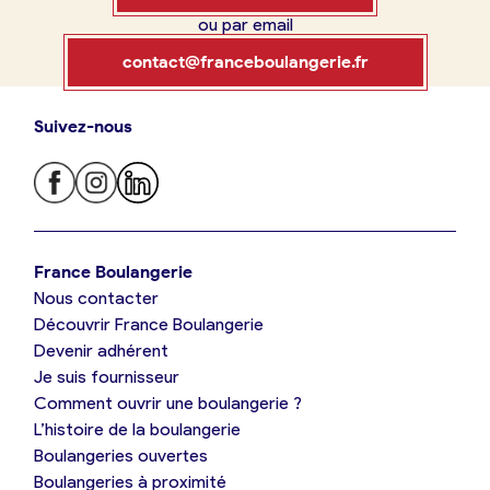
ou par email
Boulangerie
Je référence
contact@franceboulangerie.fr
ma
boulangerie
Suivez-nous
Je trouve ma boulangerie
France Boulangerie
Je crée mon compte
Connexion
France Boulangerie
Nous contacter
Je suis boulanger
Découvrir France Boulangerie
09 86 23 49 09
Devenir adhérent
Je découvre France Boulangerie
Je suis fournisseur
Comment ouvrir une boulangerie ?
L’histoire de la boulangerie
Mes tarifs
Boulangeries ouvertes
Boulangeries à proximité