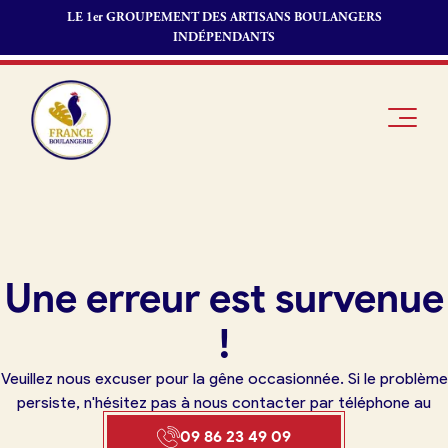
LE 1er GROUPEMENT DES ARTISANS BOULANGERS
INDÉPENDANTS
Je suis
Offres
Je suis
Une erreur est survenue
boulanger
d’emploi
fournisseur
Je découvre
Fonds de
!
France
commerce
Boulangerie
Veuillez nous excuser pour la gêne occasionnée. Si le problème
Pourquoi
persiste, n'hésitez pas à nous contacter par téléphone au
adhérer à
Actualités
09 86 23 49 09
France