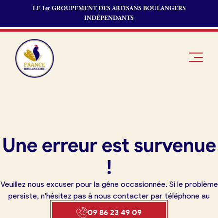
LE 1er GROUPEMENT DES ARTISANS BOULANGERS
INDÉPENDANTS
Je suis
Offres
Je suis
Une erreur est survenue
boulanger
d’emploi
fournisseur
Je découvre
Fonds de
!
France
commerce
Boulangerie
Veuillez nous excuser pour la gêne occasionnée. Si le problème
Pourquoi
persiste, n'hésitez pas à nous contacter par téléphone au
adhérer à
Actualités
09 86 23 49 09
France