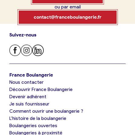
ou par email
Boulangerie
Je référence
contact@franceboulangerie.fr
ma
boulangerie
Suivez-nous
Je trouve ma boulangerie
France Boulangerie
Je crée mon compte
Connexion
France Boulangerie
Nous contacter
Je suis boulanger
Découvrir France Boulangerie
09 86 23 49 09
Devenir adhérent
Je découvre France Boulangerie
Je suis fournisseur
Comment ouvrir une boulangerie ?
L’histoire de la boulangerie
Mes tarifs
Boulangeries ouvertes
Boulangeries à proximité