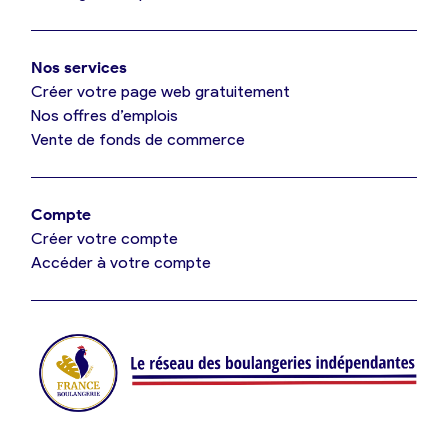
Mon comparatif gratuit
Oui, appeler
Nos services
Je référence ma boulangerie (gratuit)
Non, annuler
Créer votre page web gratuitement
Nos offres d’emplois
Vente de fonds de commerce
Offres d’emploi
Offres de fonds de commerce
Compte
Créer votre compte
Je suis fournisseur
Accéder à votre compte
Actualités
Je crée mon compte
Connexion