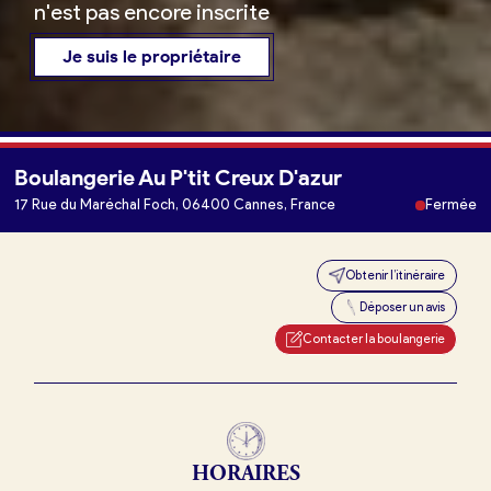
n'est pas encore inscrite
Je suis le propriétaire
Boulangerie Au P'tit Creux D'azur
Je trouve ma boulangerie
17 Rue du Maréchal Foch, 06400 Cannes, France
Fermée
Obtenir l’itinéraire
Je suis boulanger
Déposer un avis
Je découvre France Boulangerie
Contacter la boulangerie
Mes tarifs
HORAIRES
Mon comparatif gratuit