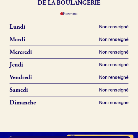
DE LA BOULANGERIE
Fermée
Je référence ma boulangerie (gratuit)
Lundi
Non renseigné
Offres d’emploi
Mardi
Non renseigné
Offres de fonds de commerce
Mercredi
Non renseigné
Jeudi
Non renseigné
Je suis fournisseur
Vendredi
Non renseigné
Samedi
Non renseigné
Actualités
Dimanche
Non renseigné
Je crée mon compte
Connexion