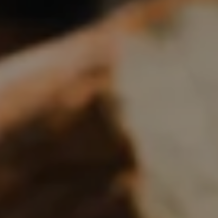
Boulangerie
Je référence
ma
boulangerie
Je crée mon compte
Connexion