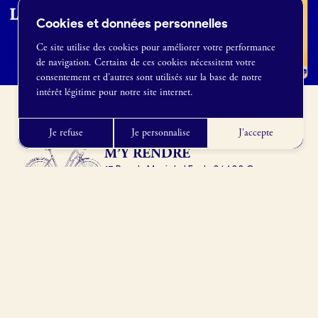
Cookies et données personnelles
Ce site utilise des cookies pour améliorer votre performance
de navigation. Certains de ces cookies nécessitent votre
France Boulangerie
consentement et d’autres sont utilisés sur la base de notre
1 rue Alexandre Fleming
intérêt légitime pour notre site internet.
49100 Angers
09 86 23 49 09
Je refuse
Je personnalise
J'accepte
M’Y RENDRE
17 Rue du Maréchal Foch, 06400 Cannes,
France
Obtenir l’itinéraire