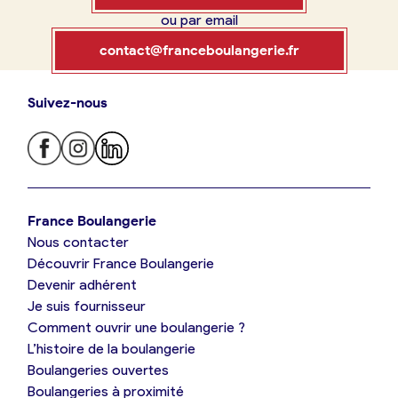
ou par email
Boulangerie
Je référence
contact@franceboulangerie.fr
ma
boulangerie
Suivez-nous
Je trouve ma boulangerie
France Boulangerie
Je crée mon compte
Connexion
France Boulangerie
Nous contacter
Je suis boulanger
Découvrir France Boulangerie
09 86 23 49 09
Devenir adhérent
Je découvre France Boulangerie
Je suis fournisseur
Comment ouvrir une boulangerie ?
L’histoire de la boulangerie
Mes tarifs
Boulangeries ouvertes
Boulangeries à proximité