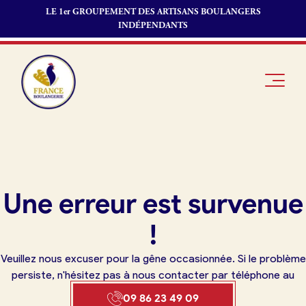
LE 1er GROUPEMENT DES ARTISANS BOULANGERS
INDÉPENDANTS
Je suis
Offres
Je suis
Une erreur est survenue
boulanger
d’emploi
fournisseur
Je découvre
Fonds de
!
France
commerce
Boulangerie
Veuillez nous excuser pour la gêne occasionnée. Si le problème
Pourquoi
persiste, n'hésitez pas à nous contacter par téléphone au
adhérer à
Actualités
09 86 23 49 09
France