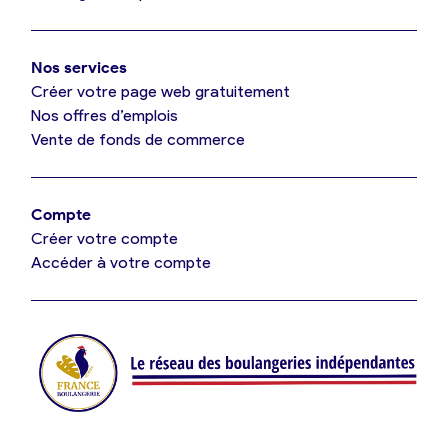
Mon comparatif gratuit
Oui, appeler
Nos services
Je référence ma boulangerie (gratuit)
Non, annuler
Créer votre page web gratuitement
Nos offres d’emplois
Vente de fonds de commerce
Offres d’emploi
Offres de fonds de commerce
Compte
Créer votre compte
Je suis fournisseur
Accéder à votre compte
Actualités
Je crée mon compte
Connexion