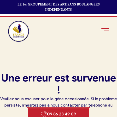
LE 1er GROUPEMENT DES ARTISANS BOULANGERS
INDÉPENDANTS
Je suis
Offres
Je suis
Une erreur est survenue
boulanger
d’emploi
fournisseur
Je découvre
Fonds de
!
France
commerce
Boulangerie
Veuillez nous excuser pour la gêne occasionnée. Si le problème
Pourquoi
persiste, n'hésitez pas à nous contacter par téléphone au
adhérer à
Actualités
09 86 23 49 09
France