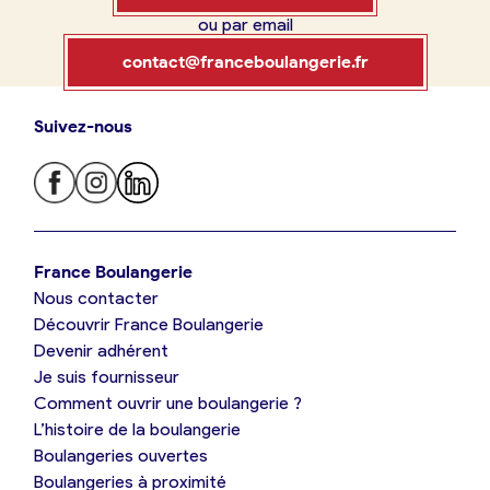
ou par email
Boulangerie
Je référence
contact@franceboulangerie.fr
ma
boulangerie
Suivez-nous
Je trouve ma boulangerie
France Boulangerie
Je crée mon compte
Connexion
France Boulangerie
Nous contacter
Je suis boulanger
Découvrir France Boulangerie
09 86 23 49 09
Devenir adhérent
Je découvre France Boulangerie
Je suis fournisseur
Comment ouvrir une boulangerie ?
L’histoire de la boulangerie
Mes tarifs
Boulangeries ouvertes
Boulangeries à proximité