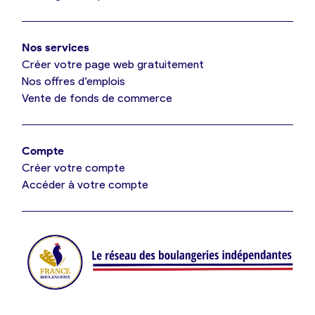
Mon comparatif gratuit
Oui, appeler
Nos services
Je référence ma boulangerie (gratuit)
Non, annuler
Créer votre page web gratuitement
Nos offres d’emplois
Vente de fonds de commerce
Offres d’emploi
Offres de fonds de commerce
Compte
Créer votre compte
Je suis fournisseur
Accéder à votre compte
Actualités
Je crée mon compte
Connexion