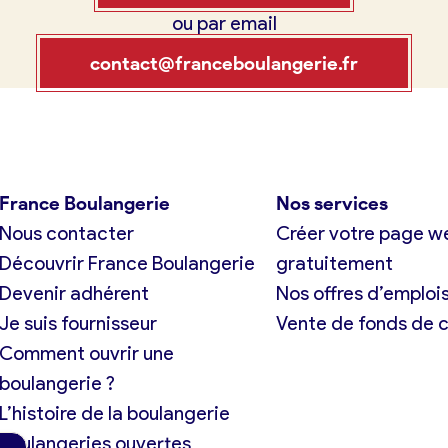
ou par email
tuit)
France Boulangerie
contact@franceboulangerie.fr
exion
 23 49 09
France Boulangerie
Nos services
Nous contacter
Créer votre page w
Oui, appeler
Non, annuler
Découvrir France Boulangerie
gratuitement
Devenir adhérent
Nos offres d’emploi
Je suis fournisseur
Vente de fonds de
Comment ouvrir une
boulangerie ?
L’histoire de la boulangerie
Boulangeries ouvertes