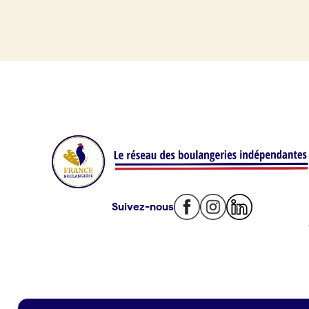
Je référence ma boulangerie (gra
Je crée mon compte
Conn
Offres d’emploi
09 86
Offres de fonds de commerce
Je suis fournisseur
Actualités
Suivez-nous
Je crée mon compte
Connexion