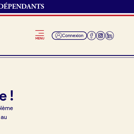
NDÉPENDANTS
Connexion
MENU
Je suis fournisseur
e !
oblème
 au