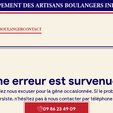
UPEMENT DES ARTISANS BOULANGERS I
S BOULANGER
CONTACT
Offres d’emploi
e erreur est survenu
erie
Fonds de commerce
lez nous excuser pour la gêne occasionnée. Si le pr
oulangerie
rsiste, n'hésitez pas à nous contacter par téléphone
Actualités
09 86 23 49 09