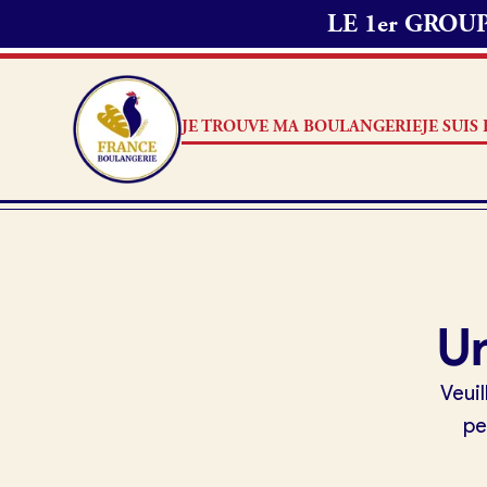
LE 1er GRO
JE TROUVE MA BOULANGERIE
JE SUI
Je trouve ma boulangerie
Je suis boulanger
Je découvre France Boulangerie
Je suis boulanger
Un
Mes tarifs
Je découvre France Boulang
Veuil
Pourquoi adhérer à France B
pe
Mon comparatif gratuit
Je référence ma boulangerie