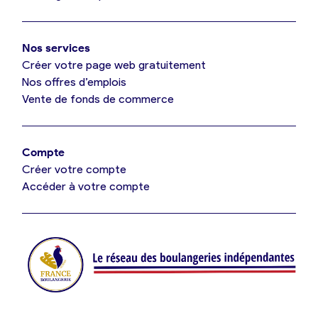
Mon comparatif gratuit
Oui, appeler
Nos services
Je référence ma boulangerie (gratuit)
Non, annuler
Créer votre page web gratuitement
Nos offres d’emplois
Vente de fonds de commerce
Offres d’emploi
Offres de fonds de commerce
Compte
Créer votre compte
Je suis fournisseur
Accéder à votre compte
Actualités
Je crée mon compte
Connexion