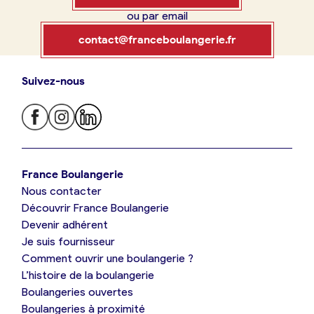
ou par email
Boulangerie
Je référence
contact@franceboulangerie.fr
ma
boulangerie
Suivez-nous
Je trouve ma boulangerie
France Boulangerie
Je crée mon compte
Connexion
France Boulangerie
Nous contacter
Je suis boulanger
Découvrir France Boulangerie
09 86 23 49 09
Devenir adhérent
Je découvre France Boulangerie
Je suis fournisseur
Comment ouvrir une boulangerie ?
L’histoire de la boulangerie
Mes tarifs
Boulangeries ouvertes
Boulangeries à proximité