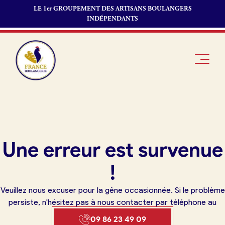
LE 1er GROUPEMENT DES ARTISANS BOULANGERS
INDÉPENDANTS
Je suis
Offres
Je suis
Une erreur est survenue
boulanger
d’emploi
fournisseur
Je découvre
Fonds de
!
France
commerce
Boulangerie
Veuillez nous excuser pour la gêne occasionnée. Si le problème
Pourquoi
persiste, n'hésitez pas à nous contacter par téléphone au
adhérer à
Actualités
09 86 23 49 09
France