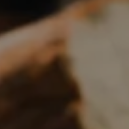
Boulangerie
Je référence
ma
boulangerie
Je crée mon compte
Connexion