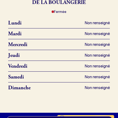
DE LA BOULANGERIE
Fermée
Je référence ma boulangerie (gratuit)
Lundi
Non renseigné
Offres d’emploi
Mardi
Non renseigné
Offres de fonds de commerce
Mercredi
Non renseigné
Jeudi
Non renseigné
Je suis fournisseur
Vendredi
Non renseigné
Samedi
Non renseigné
Actualités
Dimanche
Non renseigné
Je crée mon compte
Connexion