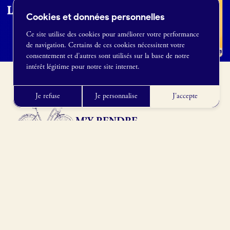
Cookies et données personnelles
Ce site utilise des cookies pour améliorer votre performance
de navigation. Certains de ces cookies nécessitent votre
France Boulangerie
consentement et d’autres sont utilisés sur la base de notre
1 rue Alexandre Fleming
intérêt légitime pour notre site internet.
49100 Angers
09 86 23 49 09
Je refuse
Je personnalise
J'accepte
M’Y RENDRE
3 Pl. du Vieux Théatre, 91410 Roinville, France
Obtenir l’itinéraire