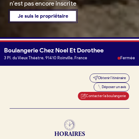
n'est pas encore inscrite
Je suis le propriétaire
Boulangerie Chez Noel Et Dorothee
Je trouve ma boulangerie
3 Pl. du Vieux Théatre, 91410 Roinville, France
Fermée
Obtenir l’itinéraire
Je suis boulanger
Déposer un avis
Je découvre France Boulangerie
Contacter la boulangerie
Mes tarifs
HORAIRES
Mon comparatif gratuit