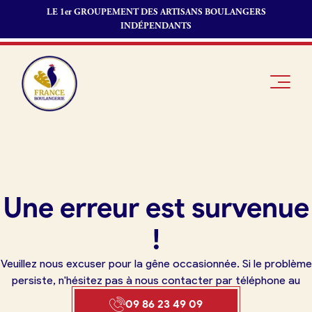
LE 1er GROUPEMENT DES ARTISANS BOULANGERS
INDÉPENDANTS
Je suis
Offres
Je suis
Une erreur est survenue
boulanger
d’emploi
fournisseur
Je découvre
Fonds de
!
France
commerce
Boulangerie
Veuillez nous excuser pour la gêne occasionnée. Si le problème
Pourquoi
persiste, n'hésitez pas à nous contacter par téléphone au
adhérer à
Actualités
09 86 23 49 09
France