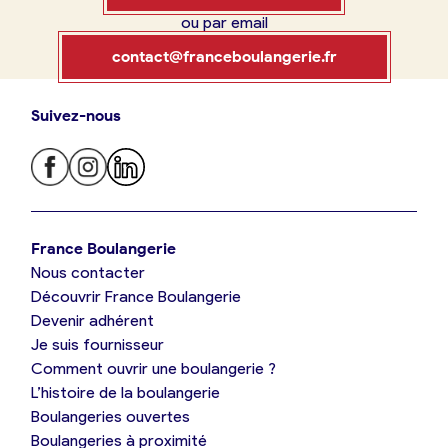
ou par email
Boulangerie
Je référence
contact@franceboulangerie.fr
ma
boulangerie
Suivez-nous
Je trouve ma boulangerie
France Boulangerie
Je crée mon compte
Connexion
France Boulangerie
Nous contacter
Je suis boulanger
Découvrir France Boulangerie
09 86 23 49 09
Devenir adhérent
Je découvre France Boulangerie
Je suis fournisseur
Comment ouvrir une boulangerie ?
L’histoire de la boulangerie
Mes tarifs
Boulangeries ouvertes
Boulangeries à proximité