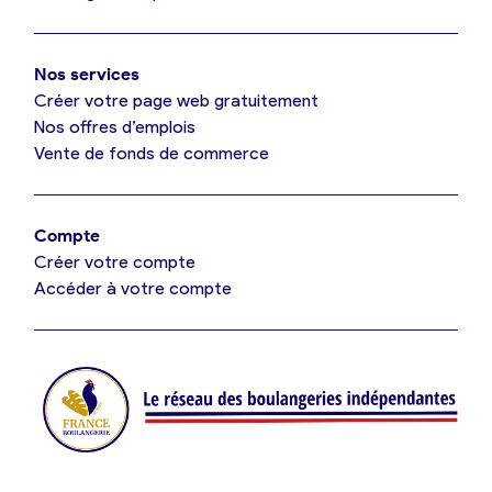
Mon comparatif gratuit
Oui, appeler
Nos services
Je référence ma boulangerie (gratuit)
Non, annuler
Créer votre page web gratuitement
Nos offres d’emplois
Vente de fonds de commerce
Offres d’emploi
Offres de fonds de commerce
Compte
Créer votre compte
Je suis fournisseur
Accéder à votre compte
Actualités
Je crée mon compte
Connexion