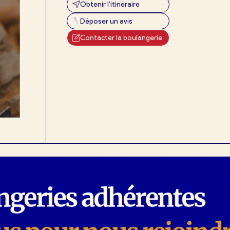
Obtenir l’itinéraire
Déposer un avis
Contacter la boulangerie
exion