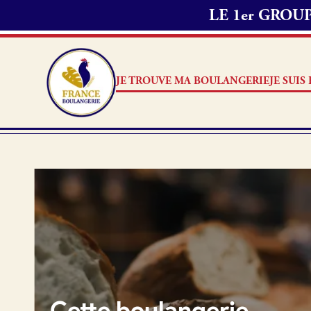
LE 1er GRO
Passer commande 
1. Je choisis les
2. J’appelle mon
JE TROUVE MA BOULANGERIE
JE SUI
délai de préparat
Note
3. Ensuite, je me
commande.
Je suis boulanger
Je découvre France Boulang
Aucun 
Pourquoi adhérer à France B
Je référence ma boulangerie
Cette boulangerie