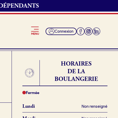
NDÉPENDANTS
 convenons du
Connexion
MENU
t et récupérer ma
HORAIRES
DE LA
BOULANGERIE
Je suis fournisseur
ngerie.
Fermée
Lundi
Non renseigné