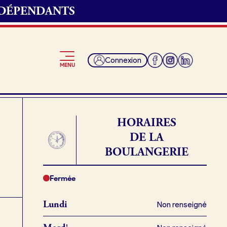
NDÉPENDANTS
 convenons du
Connexion
MENU
t et récupérer ma
HORAIRES
DE LA
BOULANGERIE
Je suis fournisseur
ngerie.
Fermée
Lundi
Non renseigné