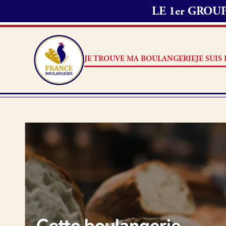
LE 1er GRO
Passer commande 
1. Je choisis les
2. J’appelle mon
JE TROUVE MA BOULANGERIE
JE SUI
délai de préparat
Note
3. Ensuite, je me
commande.
Je suis boulanger
Je découvre France Boulang
Aucun 
Pourquoi adhérer à France B
Je référence ma boulangerie
Cette boulangerie