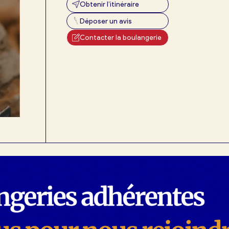
Obtenir l’itinéraire
Déposer un avis
Contacter la boulangerie
exion