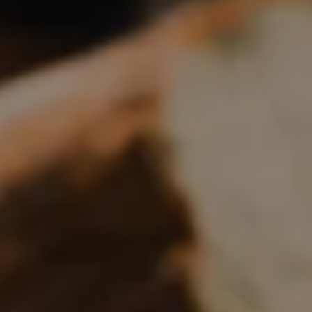
Boulangerie
Je référence
ma
boulangerie
Je crée mon compte
Connexion