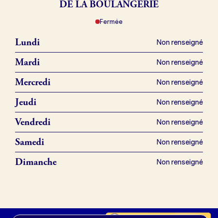
DE LA BOULANGERIE
Fermée
Je référence ma boulangerie (gratuit)
Lundi
Non renseigné
Offres d’emploi
Mardi
Non renseigné
Offres de fonds de commerce
Mercredi
Non renseigné
Jeudi
Non renseigné
Je suis fournisseur
Vendredi
Non renseigné
Samedi
Non renseigné
Actualités
Dimanche
Non renseigné
Je crée mon compte
Connexion