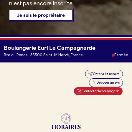
n'est pas encore inscrite
Je suis le propriétaire
Boulangerie Eurl La Campagnarde
Je trouve ma boulangerie
Rte du Poncel, 35500 Saint-M'Hervé, France
Fermée
Obtenir l’itinéraire
Je suis boulanger
Déposer un avis
Je découvre France Boulangerie
Contacter la boulangerie
Mes tarifs
HORAIRES
Mon comparatif gratuit