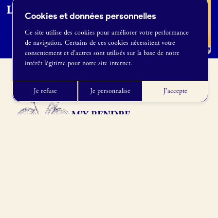
Cookies et données personnelles
Ce site utilise des cookies pour améliorer votre performance
de navigation. Certains de ces cookies nécessitent votre
France Boulangerie
consentement et d’autres sont utilisés sur la base de notre
1 rue Alexandre Fleming
intérêt légitime pour notre site internet.
49100 Angers
09 86 23 49 09
Je refuse
Je personnalise
J'accepte
M’Y RENDRE
Rte du Poncel, 35500 Saint-M'Hervé, France
Obtenir l’itinéraire