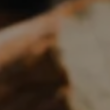
Boulangerie
Je référence
ma
boulangerie
Je crée mon compte
Connexion