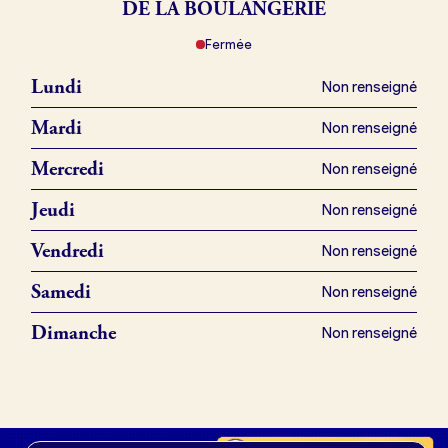
DE LA BOULANGERIE
Fermée
Je référence ma boulangerie (gratuit)
Lundi
Non renseigné
Offres d’emploi
Mardi
Non renseigné
Offres de fonds de commerce
Mercredi
Non renseigné
Jeudi
Non renseigné
Je suis fournisseur
Vendredi
Non renseigné
Samedi
Non renseigné
Actualités
Dimanche
Non renseigné
Je crée mon compte
Connexion