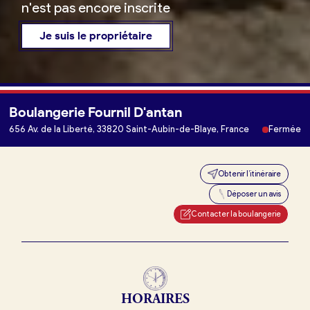
n'est pas encore inscrite
Je suis le propriétaire
Boulangerie Fournil D'antan
Je trouve ma boulangerie
656 Av. de la Liberté, 33820 Saint-Aubin-de-Blaye, France
Fermée
Obtenir l’itinéraire
Je suis boulanger
Déposer un avis
Je découvre France Boulangerie
Contacter la boulangerie
Mes tarifs
HORAIRES
Mon comparatif gratuit