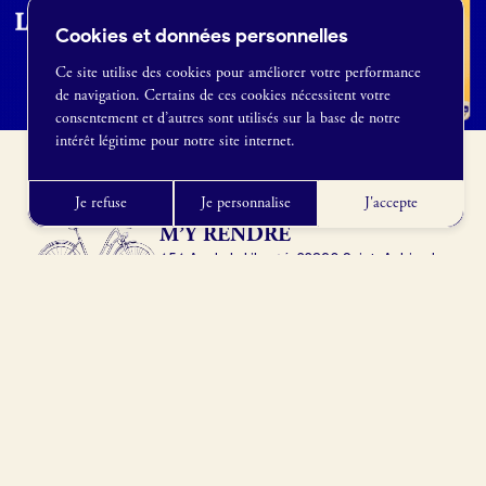
Cookies et données personnelles
Ce site utilise des cookies pour améliorer votre performance
de navigation. Certains de ces cookies nécessitent votre
France Boulangerie
consentement et d’autres sont utilisés sur la base de notre
1 rue Alexandre Fleming
intérêt légitime pour notre site internet.
49100 Angers
09 86 23 49 09
Je refuse
Je personnalise
J'accepte
M’Y RENDRE
656 Av. de la Liberté, 33820 Saint-Aubin-de-
Blaye, France
Obtenir l’itinéraire