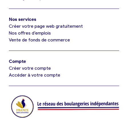
Mon comparatif gratuit
Oui, appeler
Nos services
Je référence ma boulangerie (gratuit)
Non, annuler
Créer votre page web gratuitement
Nos offres d’emplois
Vente de fonds de commerce
Offres d’emploi
Offres de fonds de commerce
Compte
Créer votre compte
Je suis fournisseur
Accéder à votre compte
Actualités
Je crée mon compte
Connexion