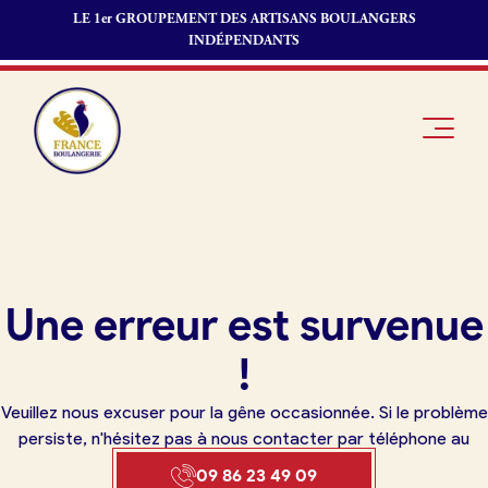
LE 1er GROUPEMENT DES ARTISANS BOULANGERS
INDÉPENDANTS
Je suis
Offres
Je suis
Une erreur est survenue
boulanger
d’emploi
fournisseur
Je découvre
Fonds de
!
France
commerce
Boulangerie
Veuillez nous excuser pour la gêne occasionnée. Si le problème
Pourquoi
persiste, n'hésitez pas à nous contacter par téléphone au
adhérer à
Actualités
09 86 23 49 09
France