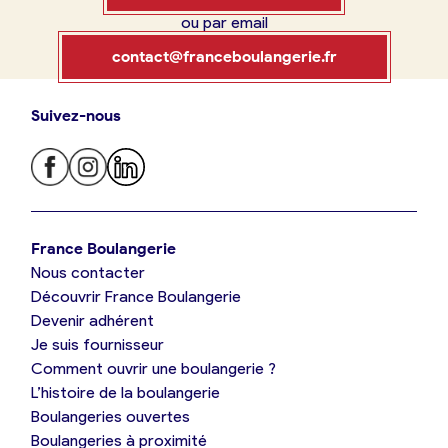
ou par email
Boulangerie
Je référence
contact@franceboulangerie.fr
ma
boulangerie
Suivez-nous
Je trouve ma boulangerie
France Boulangerie
Je crée mon compte
Connexion
France Boulangerie
Nous contacter
Je suis boulanger
Découvrir France Boulangerie
09 86 23 49 09
Devenir adhérent
Je découvre France Boulangerie
Je suis fournisseur
Comment ouvrir une boulangerie ?
L’histoire de la boulangerie
Mes tarifs
Boulangeries ouvertes
Boulangeries à proximité