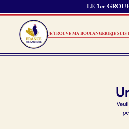
LE 1er GRO
JE TROUVE MA BOULANGERIE
JE SUI
Je trouve ma boulangerie
Je suis boulanger
Je découvre France Boulangerie
Je suis boulanger
Un
Mes tarifs
Je découvre France Boulang
Veuil
Pourquoi adhérer à France B
pe
Mon comparatif gratuit
Je référence ma boulangerie