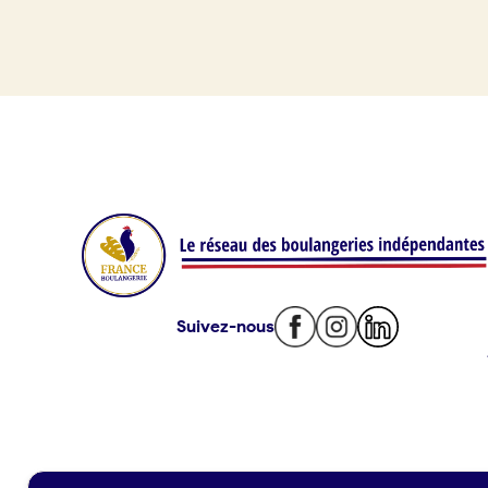
Je référence ma boulangerie (gra
Je crée mon compte
Conn
Offres d’emploi
09 86
Offres de fonds de commerce
Je suis fournisseur
Actualités
Suivez-nous
Je crée mon compte
Connexion