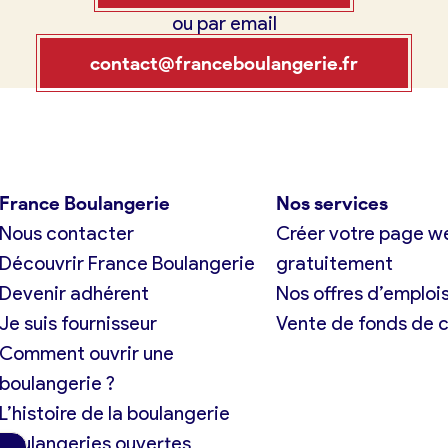
ou par email
tuit)
France Boulangerie
contact@franceboulangerie.fr
exion
 23 49 09
France Boulangerie
Nos services
Nous contacter
Créer votre page w
Oui, appeler
Non, annuler
Découvrir France Boulangerie
gratuitement
Devenir adhérent
Nos offres d’emploi
Je suis fournisseur
Vente de fonds de
Comment ouvrir une
boulangerie ?
L’histoire de la boulangerie
Boulangeries ouvertes