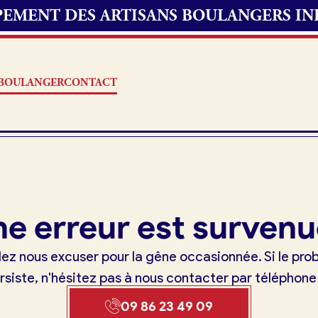
UPEMENT DES ARTISANS BOULANGERS I
S BOULANGER
CONTACT
Offres d’emploi
e erreur est survenu
erie
Fonds de commerce
lez nous excuser pour la gêne occasionnée. Si le pr
oulangerie
rsiste, n'hésitez pas à nous contacter par téléphone
Actualités
09 86 23 49 09