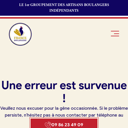
LE 1er GROUPEMENT DES ARTISANS BOULANGERS
INDÉPENDANTS
Je suis
Offres
Je suis
Une erreur est survenue
boulanger
d’emploi
fournisseur
Je découvre
Fonds de
!
France
commerce
Boulangerie
Veuillez nous excuser pour la gêne occasionnée. Si le problème
Pourquoi
persiste, n'hésitez pas à nous contacter par téléphone au
adhérer à
Actualités
09 86 23 49 09
France