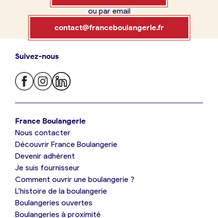
ou par email
Boulangerie
Je référence
contact@franceboulangerie.fr
ma
boulangerie
Suivez-nous
Je trouve ma boulangerie
France Boulangerie
Je crée mon compte
Connexion
France Boulangerie
Nous contacter
Je suis boulanger
Découvrir France Boulangerie
09 86 23 49 09
Devenir adhérent
Je découvre France Boulangerie
Je suis fournisseur
Comment ouvrir une boulangerie ?
L’histoire de la boulangerie
Mes tarifs
Boulangeries ouvertes
Boulangeries à proximité