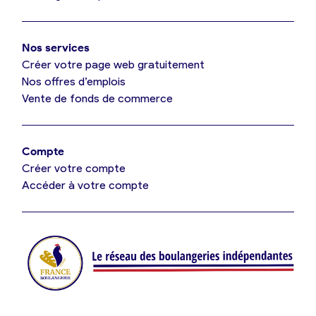
Mon comparatif gratuit
Oui, appeler
Nos services
Je référence ma boulangerie (gratuit)
Non, annuler
Créer votre page web gratuitement
Nos offres d’emplois
Vente de fonds de commerce
Offres d’emploi
Offres de fonds de commerce
Compte
Créer votre compte
Je suis fournisseur
Accéder à votre compte
Actualités
Je crée mon compte
Connexion