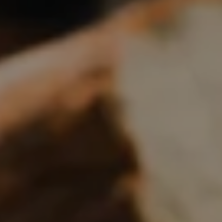
Boulangerie
Je référence
ma
boulangerie
Je crée mon compte
Connexion