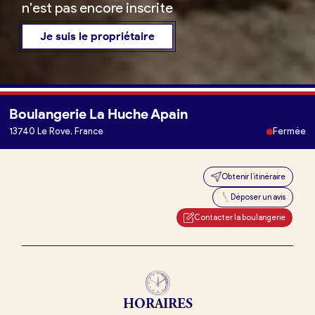
n'est pas encore inscrite
Je suis le propriétaire
Boulangerie La Huche Apain
Je trouve ma boulangerie
13740 Le Rove, France
Fermée
Obtenir l’itinéraire
Je suis boulanger
Déposer un avis
Je découvre France Boulangerie
Contacter la boulangerie
Mes tarifs
HORAIRES
Mon comparatif gratuit