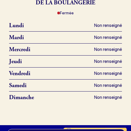
DE LA BOULANGERIE
Fermée
Je référence ma boulangerie (gratuit)
Lundi
Non renseigné
Offres d’emploi
Mardi
Non renseigné
Offres de fonds de commerce
Mercredi
Non renseigné
Jeudi
Non renseigné
Je suis fournisseur
Vendredi
Non renseigné
Samedi
Non renseigné
Actualités
Dimanche
Non renseigné
Je crée mon compte
Connexion