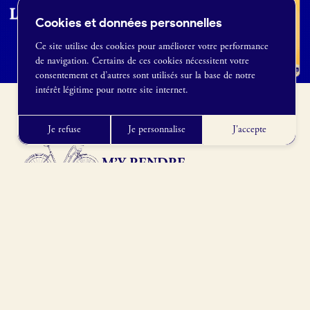
Cookies et données personnelles
Ce site utilise des cookies pour améliorer votre performance
de navigation. Certains de ces cookies nécessitent votre
France Boulangerie
consentement et d’autres sont utilisés sur la base de notre
1 rue Alexandre Fleming
intérêt légitime pour notre site internet.
49100 Angers
09 86 23 49 09
Je refuse
Je personnalise
J'accepte
M’Y RENDRE
13740 Le Rove, France
Obtenir l’itinéraire