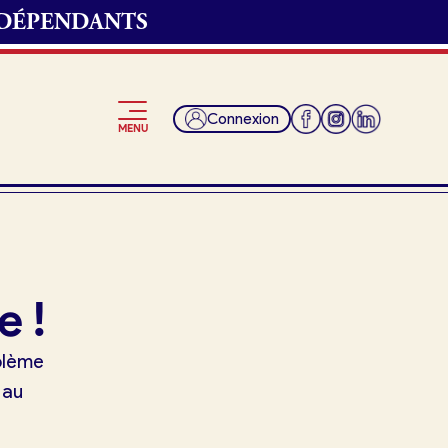
NDÉPENDANTS
Connexion
MENU
Je suis fournisseur
e !
oblème
 au