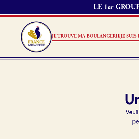
LE 1er GRO
JE TROUVE MA BOULANGERIE
JE SUI
Je trouve ma boulangerie
Je suis boulanger
Je découvre France Boulangerie
Je suis boulanger
Un
Mes tarifs
Je découvre France Boulang
Veuil
Pourquoi adhérer à France B
pe
Mon comparatif gratuit
Je référence ma boulangerie