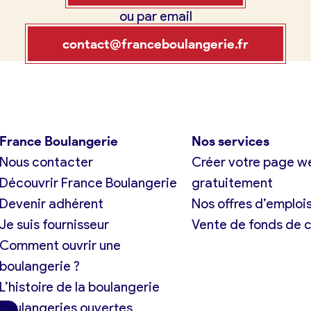
ou par email
tuit)
France Boulangerie
contact@franceboulangerie.fr
exion
 23 49 09
France Boulangerie
Nos services
Nous contacter
Créer votre page w
Oui, appeler
Non, annuler
Découvrir France Boulangerie
gratuitement
Devenir adhérent
Nos offres d’emploi
Je suis fournisseur
Vente de fonds de
Comment ouvrir une
boulangerie ?
L’histoire de la boulangerie
Boulangeries ouvertes