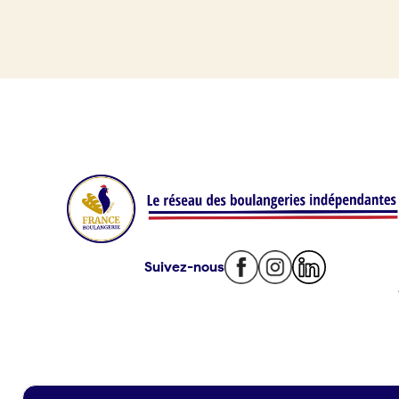
Je référence ma boulangerie (gra
Je crée mon compte
Conn
Offres d’emploi
09 86
Offres de fonds de commerce
Je suis fournisseur
Actualités
Suivez-nous
Je crée mon compte
Connexion