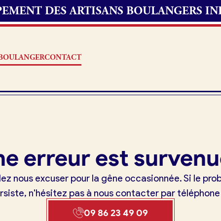
UPEMENT DES ARTISANS BOULANGERS I
S BOULANGER
CONTACT
Offres d’emploi
e erreur est survenu
erie
Fonds de commerce
lez nous excuser pour la gêne occasionnée. Si le pr
oulangerie
rsiste, n'hésitez pas à nous contacter par téléphone
Actualités
09 86 23 49 09