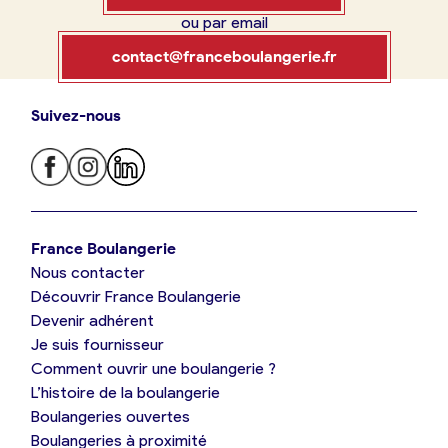
ou par email
Boulangerie
Je référence
contact@franceboulangerie.fr
ma
boulangerie
Suivez-nous
Je trouve ma boulangerie
France Boulangerie
Je crée mon compte
Connexion
France Boulangerie
Nous contacter
Je suis boulanger
Découvrir France Boulangerie
09 86 23 49 09
Devenir adhérent
Je découvre France Boulangerie
Je suis fournisseur
Comment ouvrir une boulangerie ?
L’histoire de la boulangerie
Mes tarifs
Boulangeries ouvertes
Boulangeries à proximité