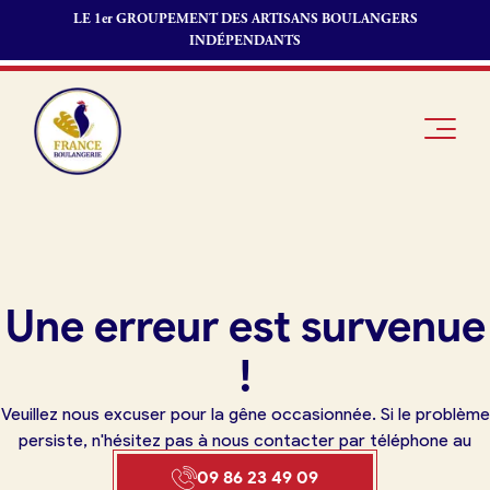
LE 1er GROUPEMENT DES ARTISANS BOULANGERS
INDÉPENDANTS
Je suis
Offres
Je suis
Une erreur est survenue
boulanger
d’emploi
fournisseur
Je découvre
Fonds de
!
France
commerce
Boulangerie
Veuillez nous excuser pour la gêne occasionnée. Si le problème
Pourquoi
persiste, n'hésitez pas à nous contacter par téléphone au
adhérer à
Actualités
09 86 23 49 09
France