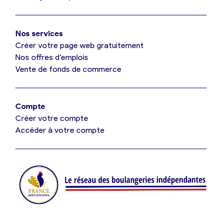
Mon comparatif gratuit
Oui, appeler
Nos services
Je référence ma boulangerie (gratuit)
Non, annuler
Créer votre page web gratuitement
Nos offres d’emplois
Vente de fonds de commerce
Offres d’emploi
Offres de fonds de commerce
Compte
Créer votre compte
Je suis fournisseur
Accéder à votre compte
Actualités
Je crée mon compte
Connexion