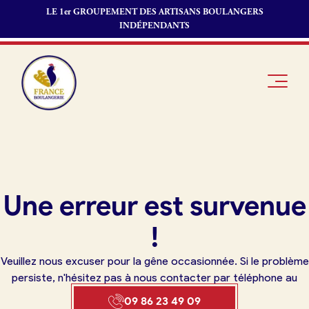
LE 1er GROUPEMENT DES ARTISANS BOULANGERS
INDÉPENDANTS
Je suis
Offres
Je suis
Une erreur est survenue
boulanger
d’emploi
fournisseur
Je découvre
Fonds de
!
France
commerce
Boulangerie
Veuillez nous excuser pour la gêne occasionnée. Si le problème
Pourquoi
persiste, n'hésitez pas à nous contacter par téléphone au
adhérer à
Actualités
09 86 23 49 09
France