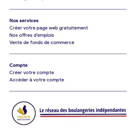
Mon comparatif gratuit
Oui, appeler
Nos services
Je référence ma boulangerie (gratuit)
Non, annuler
Créer votre page web gratuitement
Nos offres d’emplois
Vente de fonds de commerce
Offres d’emploi
Offres de fonds de commerce
Compte
Créer votre compte
Je suis fournisseur
Accéder à votre compte
Actualités
Je crée mon compte
Connexion