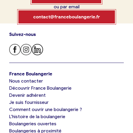
ou par email
Boulangerie
Je référence
contact@franceboulangerie.fr
ma
boulangerie
Suivez-nous
Je trouve ma boulangerie
France Boulangerie
Je crée mon compte
Connexion
France Boulangerie
Nous contacter
Je suis boulanger
Découvrir France Boulangerie
09 86 23 49 09
Devenir adhérent
Je découvre France Boulangerie
Je suis fournisseur
Comment ouvrir une boulangerie ?
L’histoire de la boulangerie
Mes tarifs
Boulangeries ouvertes
Boulangeries à proximité