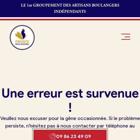
LE 1er GROUPEMENT DES ARTISANS BOULANGERS
INDÉPENDANTS
Je suis
Offres
Je suis
Une erreur est survenue
boulanger
d’emploi
fournisseur
Je découvre
Fonds de
!
France
commerce
Boulangerie
Veuillez nous excuser pour la gêne occasionnée. Si le problème
Pourquoi
persiste, n'hésitez pas à nous contacter par téléphone au
adhérer à
Actualités
09 86 23 49 09
France