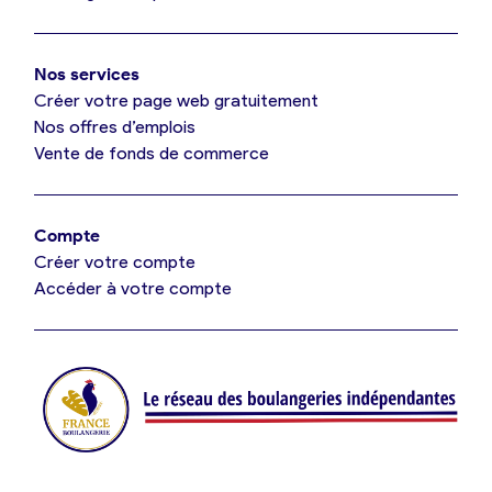
Mon comparatif gratuit
Oui, appeler
Nos services
Je référence ma boulangerie (gratuit)
Non, annuler
Créer votre page web gratuitement
Nos offres d’emplois
Vente de fonds de commerce
Offres d’emploi
Offres de fonds de commerce
Compte
Créer votre compte
Je suis fournisseur
Accéder à votre compte
Actualités
Je crée mon compte
Connexion