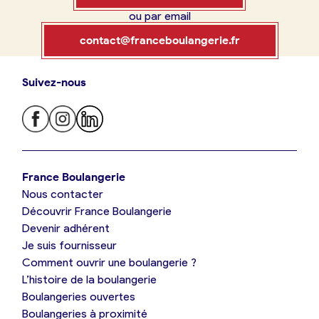
ou par email
Boulangerie
Je référence
contact@franceboulangerie.fr
ma
boulangerie
Suivez-nous
Je trouve ma boulangerie
France Boulangerie
Je crée mon compte
Connexion
France Boulangerie
Nous contacter
Je suis boulanger
Découvrir France Boulangerie
09 86 23 49 09
Devenir adhérent
Je découvre France Boulangerie
Je suis fournisseur
Comment ouvrir une boulangerie ?
L’histoire de la boulangerie
Mes tarifs
Boulangeries ouvertes
Boulangeries à proximité