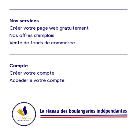
Mon comparatif gratuit
Oui, appeler
Nos services
Je référence ma boulangerie (gratuit)
Non, annuler
Créer votre page web gratuitement
Nos offres d’emplois
Vente de fonds de commerce
Offres d’emploi
Offres de fonds de commerce
Compte
Créer votre compte
Je suis fournisseur
Accéder à votre compte
Actualités
Je crée mon compte
Connexion