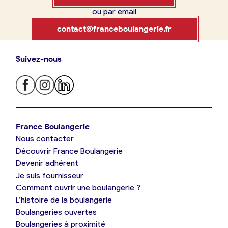
ou par email
Boulangerie
Je référence
contact@franceboulangerie.fr
ma
boulangerie
Suivez-nous
Je trouve ma boulangerie
France Boulangerie
Je crée mon compte
Connexion
France Boulangerie
Nous contacter
Je suis boulanger
Découvrir France Boulangerie
09 86 23 49 09
Devenir adhérent
Je découvre France Boulangerie
Je suis fournisseur
Comment ouvrir une boulangerie ?
L’histoire de la boulangerie
Mes tarifs
Boulangeries ouvertes
Boulangeries à proximité