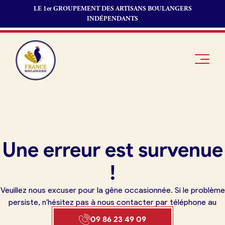
LE 1er GROUPEMENT DES ARTISANS BOULANGERS
INDÉPENDANTS
Je suis
Offres
Je suis
Une erreur est survenue
boulanger
d’emploi
fournisseur
Je découvre
Fonds de
!
France
commerce
Boulangerie
Veuillez nous excuser pour la gêne occasionnée. Si le problème
Pourquoi
persiste, n'hésitez pas à nous contacter par téléphone au
adhérer à
Actualités
09 86 23 49 09
France