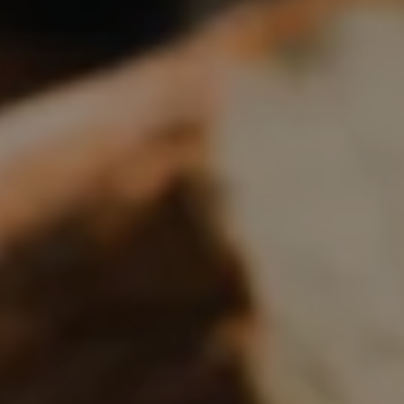
Boulangerie
Je référence
ma
boulangerie
Je crée mon compte
Connexion