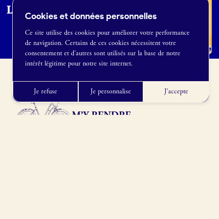
Cookies et données personnelles
Ce site utilise des cookies pour améliorer votre performance
de navigation. Certains de ces cookies nécessitent votre
France Boulangerie
consentement et d’autres sont utilisés sur la base de notre
1 rue Alexandre Fleming
intérêt légitime pour notre site internet.
49100 Angers
09 86 23 49 09
Je refuse
Je personnalise
J'accepte
M’Y RENDRE
Grand Ilet, Salazie 97433, Réunion
Obtenir l’itinéraire