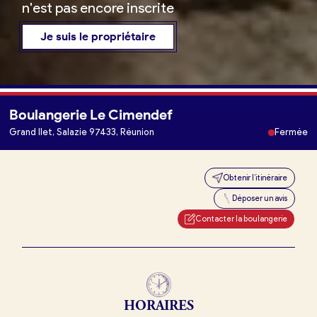
n'est pas encore inscrite
Je suis le propriétaire
Boulangerie Le Cimendef
Je trouve ma boulangerie
Grand Ilet, Salazie 97433, Réunion
Fermée
Obtenir l’itinéraire
Je suis boulanger
Déposer un avis
Je découvre France Boulangerie
Contacter la boulangerie
Mes tarifs
HORAIRES
Mon comparatif gratuit