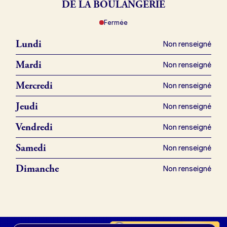
DE LA BOULANGERIE
Fermée
Je référence ma boulangerie (gratuit)
Lundi
Non renseigné
Offres d’emploi
Mardi
Non renseigné
Offres de fonds de commerce
Mercredi
Non renseigné
Jeudi
Non renseigné
Je suis fournisseur
Vendredi
Non renseigné
Samedi
Non renseigné
Actualités
Dimanche
Non renseigné
Je crée mon compte
Connexion