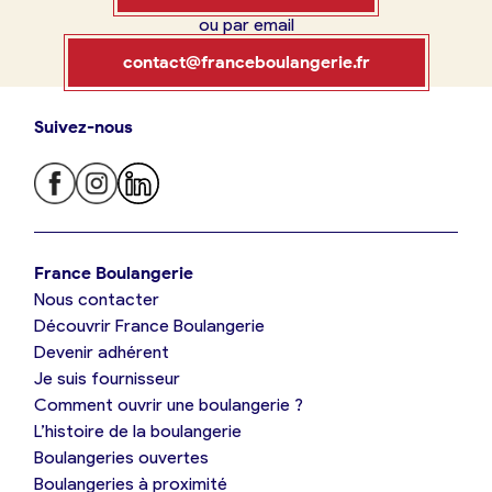
ou par email
Boulangerie
Je référence
contact@franceboulangerie.fr
ma
boulangerie
Suivez-nous
Je trouve ma boulangerie
France Boulangerie
Je crée mon compte
Connexion
France Boulangerie
Nous contacter
Je suis boulanger
Découvrir France Boulangerie
09 86 23 49 09
Devenir adhérent
Je découvre France Boulangerie
Je suis fournisseur
Comment ouvrir une boulangerie ?
L’histoire de la boulangerie
Mes tarifs
Boulangeries ouvertes
Boulangeries à proximité