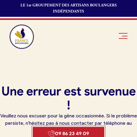
LE 1er GROUPEMENT DES ARTISANS BOULANGERS
INDÉPENDANTS
Je suis
Offres
Je suis
Une erreur est survenue
boulanger
d’emploi
fournisseur
Je découvre
Fonds de
!
France
commerce
Boulangerie
Veuillez nous excuser pour la gêne occasionnée. Si le problème
Pourquoi
persiste, n'hésitez pas à nous contacter par téléphone au
adhérer à
Actualités
09 86 23 49 09
France