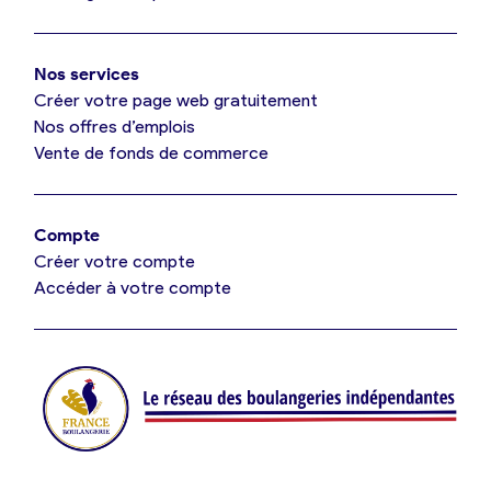
Mon comparatif gratuit
Oui, appeler
Nos services
Je référence ma boulangerie (gratuit)
Non, annuler
Créer votre page web gratuitement
Nos offres d’emplois
Vente de fonds de commerce
Offres d’emploi
Offres de fonds de commerce
Compte
Créer votre compte
Je suis fournisseur
Accéder à votre compte
Actualités
Je crée mon compte
Connexion