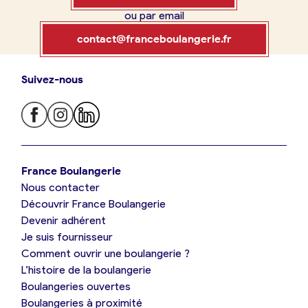
ou par email
Boulangerie
Je référence
contact@franceboulangerie.fr
ma
boulangerie
Suivez-nous
Je trouve ma boulangerie
France Boulangerie
Je crée mon compte
Connexion
France Boulangerie
Nous contacter
Je suis boulanger
Découvrir France Boulangerie
09 86 23 49 09
Devenir adhérent
Je découvre France Boulangerie
Je suis fournisseur
Comment ouvrir une boulangerie ?
L’histoire de la boulangerie
Mes tarifs
Boulangeries ouvertes
Boulangeries à proximité