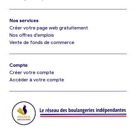
Mon comparatif gratuit
Oui, appeler
Nos services
Je référence ma boulangerie (gratuit)
Non, annuler
Créer votre page web gratuitement
Nos offres d’emplois
Vente de fonds de commerce
Offres d’emploi
Offres de fonds de commerce
Compte
Créer votre compte
Je suis fournisseur
Accéder à votre compte
Actualités
Je crée mon compte
Connexion