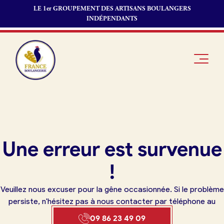
LE 1er GROUPEMENT DES ARTISANS BOULANGERS
INDÉPENDANTS
Je suis
Offres
Je suis
Une erreur est survenue
boulanger
d’emploi
fournisseur
Je découvre
Fonds de
!
France
commerce
Boulangerie
Veuillez nous excuser pour la gêne occasionnée. Si le problème
Pourquoi
persiste, n'hésitez pas à nous contacter par téléphone au
adhérer à
Actualités
09 86 23 49 09
France