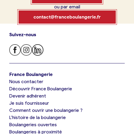
ou par email
Boulangerie
Je référence
contact@franceboulangerie.fr
ma
boulangerie
Suivez-nous
Je trouve ma boulangerie
France Boulangerie
Je crée mon compte
Connexion
France Boulangerie
Nous contacter
Je suis boulanger
Découvrir France Boulangerie
09 86 23 49 09
Devenir adhérent
Je découvre France Boulangerie
Je suis fournisseur
Comment ouvrir une boulangerie ?
L’histoire de la boulangerie
Mes tarifs
Boulangeries ouvertes
Boulangeries à proximité