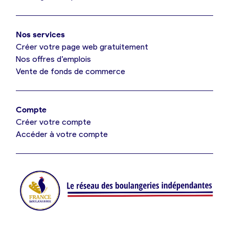
Mon comparatif gratuit
Oui, appeler
Nos services
Je référence ma boulangerie (gratuit)
Non, annuler
Créer votre page web gratuitement
Nos offres d’emplois
Vente de fonds de commerce
Offres d’emploi
Offres de fonds de commerce
Compte
Créer votre compte
Je suis fournisseur
Accéder à votre compte
Actualités
Je crée mon compte
Connexion