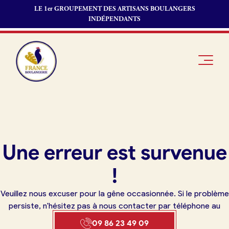
LE 1er GROUPEMENT DES ARTISANS BOULANGERS
INDÉPENDANTS
Je suis
Offres
Je suis
Une erreur est survenue
boulanger
d’emploi
fournisseur
Je découvre
Fonds de
!
France
commerce
Boulangerie
Veuillez nous excuser pour la gêne occasionnée. Si le problème
Pourquoi
persiste, n'hésitez pas à nous contacter par téléphone au
adhérer à
Actualités
09 86 23 49 09
France